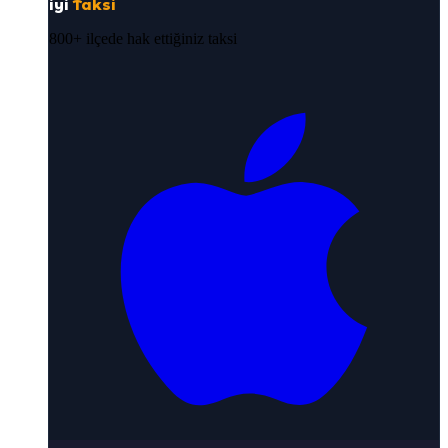
iyi
Taksi
800+ ilçede hak ettiğiniz taksi