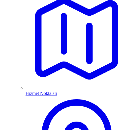
Hizmet Noktaları