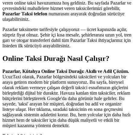
veren online taksi havuzumuza hoş geldiniz. Bu sayfada Pazarlar ve
çevresindeki mahallelere hizmet veren taksicilerimizi görebilir,
Pazarlar Taksi telefon
numarasını arayarak doğrudan sürücüye
ulaşabilirsiniz.
Pazarlar taksimetre tarifesiyle çalışıyoruz — ücret kapınızda açılır,
sürpriz fiyat olmaz. Şehir içi kısa mesafe, şehirlerarası uzun yol, tren
garı ve otogar transferleri dahil tüm Pazarlar Taksi ihtiyaçlarınız için
listeden ilk sürücüyü arayabilirsiniz.
Online Taksi Durağı Nasıl Çalışır?
Pazarlar, Kütahya Online Taksi Durağı: Akıllı ve Adil Çözüm.
UcuzTaxi olarak, Pazarlar bölgesindeki taksicileri ve yolcuları bir
araya getiren modern bir platform sunuyoruz. Bu sayfa, bireysel
olarak reklam vermeye çalışan değerli taksici esnafımızın güçlerini
birleştirdiği dijital bir duraktır. Havuza katılan tüm taksiciler, reklam
bütçelerini birleştirerek Google'da daha görünür hale gelirler. Bu
sayede, 'taksi' arayan bir müşteri, doğrudan bu adil ve organize
listeye ulaşır. Her tıklama, sıradaki taksicinin en sona geçmesini
sağlayarak sistemin adaletini korur. Bu, hem yolcular için daha hızlı
hizmet hem de taksiciler için daha düşük maliyetli ve etkili bir
müşteri kazanma yöntemi demektir.