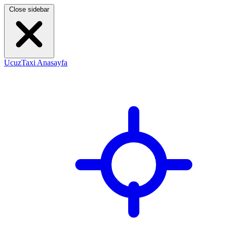
Close sidebar
UcuzTaxi Anasayfa