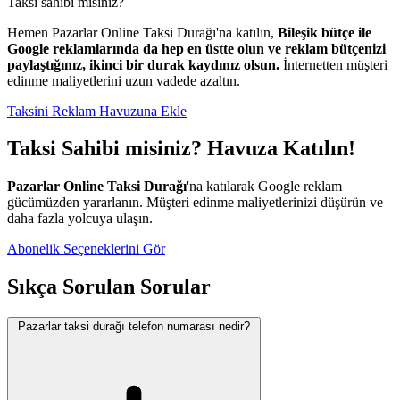
Taksi sahibi misiniz?
Hemen Pazarlar Online Taksi Durağı'na katılın,
Bileşik bütçe ile
Google reklamlarında da hep en üstte olun ve reklam bütçenizi
paylaştığınız, ikinci bir durak kaydınız olsun.
İnternetten müşteri
edinme maliyetlerini uzun vadede azaltın.
Taksini Reklam Havuzuna Ekle
Taksi Sahibi misiniz? Havuza Katılın!
Pazarlar Online Taksi Durağı
'na katılarak Google reklam
gücümüzden yararlanın. Müşteri edinme maliyetlerinizi düşürün ve
daha fazla yolcuya ulaşın.
Abonelik Seçeneklerini Gör
Sıkça Sorulan Sorular
Pazarlar taksi durağı telefon numarası nedir?