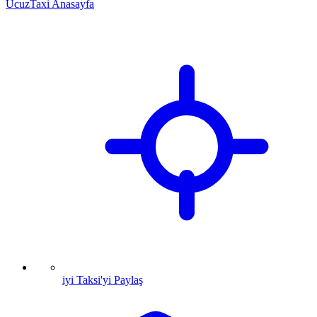
UcuzTaxi Anasayfa
iyi Taksi'yi Paylaş