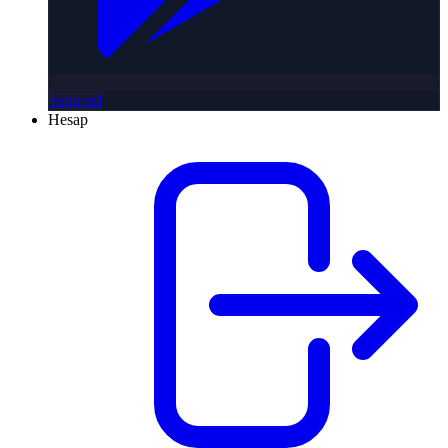
Android
Hesap