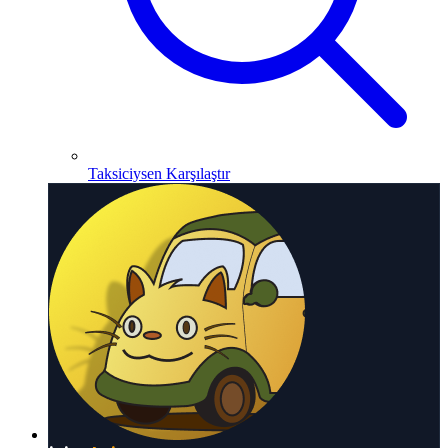
Taksiciysen Karşılaştır