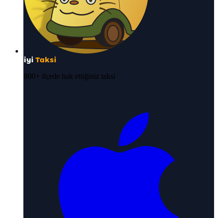
iyi
Taksi
800+ ilçede hak ettiğiniz taksi