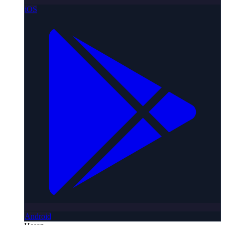
iOS
Android