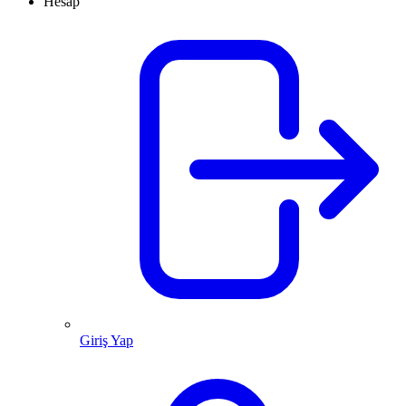
Hesap
Giriş Yap