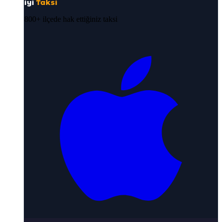
iyi
Taksi
800+ ilçede hak ettiğiniz taksi