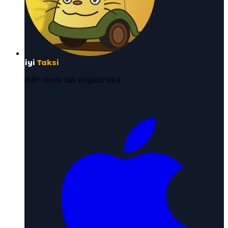
iyi
Taksi
800+ ilçede hak ettiğiniz taksi