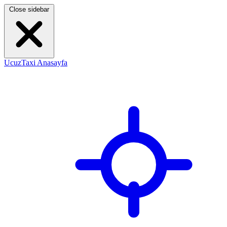
Close sidebar
UcuzTaxi Anasayfa