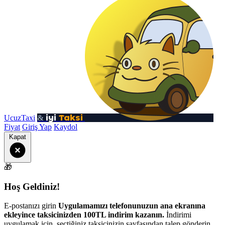
iyi
Taksi
UcuzTaxi
&
Fiyat
Giriş Yap
Kaydol
Kapat
🎁
Hoş Geldiniz!
E-postanızı girin
Uygulamamızı telefonunuzun ana ekranına
ekleyince taksicinizden 100TL indirim kazanın.
İndirimi
uygulamak için, seçtiğiniz taksicinizin sayfasından talep gönderin.