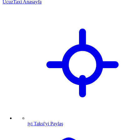
UcuzTaxi Anasayfa
iyi Taksi'yi Paylaş