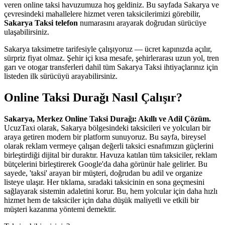
veren online taksi havuzumuza hoş geldiniz. Bu sayfada Sakarya ve
çevresindeki mahallelere hizmet veren taksicilerimizi görebilir,
Sakarya Taksi telefon
numarasını arayarak doğrudan sürücüye
ulaşabilirsiniz.
Sakarya taksimetre tarifesiyle çalışıyoruz — ücret kapınızda açılır,
sürpriz fiyat olmaz. Şehir içi kısa mesafe, şehirlerarası uzun yol, tren
garı ve otogar transferleri dahil tüm Sakarya Taksi ihtiyaçlarınız için
listeden ilk sürücüyü arayabilirsiniz.
Online Taksi Durağı Nasıl Çalışır?
Sakarya, Merkez Online Taksi Durağı: Akıllı ve Adil Çözüm.
UcuzTaxi olarak, Sakarya bölgesindeki taksicileri ve yolcuları bir
araya getiren modern bir platform sunuyoruz. Bu sayfa, bireysel
olarak reklam vermeye çalışan değerli taksici esnafımızın güçlerini
birleştirdiği dijital bir duraktır. Havuza katılan tüm taksiciler, reklam
bütçelerini birleştirerek Google'da daha görünür hale gelirler. Bu
sayede, 'taksi' arayan bir müşteri, doğrudan bu adil ve organize
listeye ulaşır. Her tıklama, sıradaki taksicinin en sona geçmesini
sağlayarak sistemin adaletini korur. Bu, hem yolcular için daha hızlı
hizmet hem de taksiciler için daha düşük maliyetli ve etkili bir
müşteri kazanma yöntemi demektir.