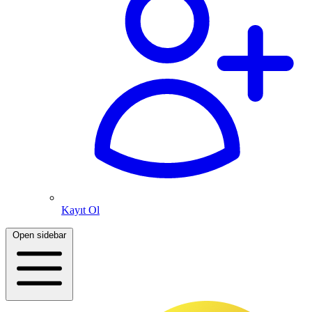
Kayıt Ol
Open sidebar