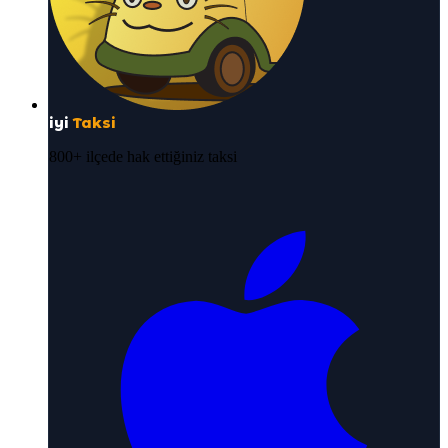
iyi
Taksi
800+ ilçede hak ettiğiniz taksi