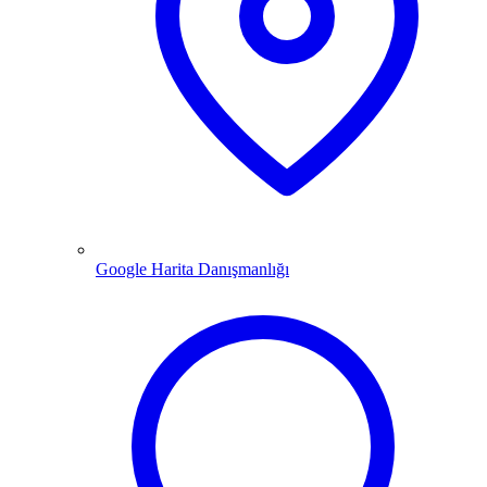
Google Harita Danışmanlığı