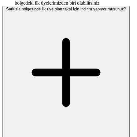
bölgedeki ilk üyelerimizden biri olabilirsiniz.
Sarkisla bölgesinde ilk üye olan taksi için indirim yapıyor musunuz?