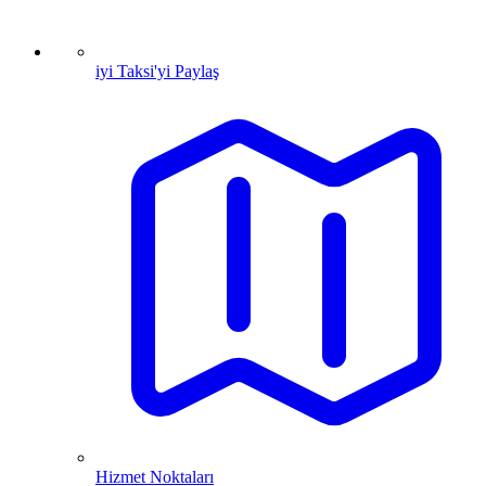
iyi Taksi'yi Paylaş
Hizmet Noktaları