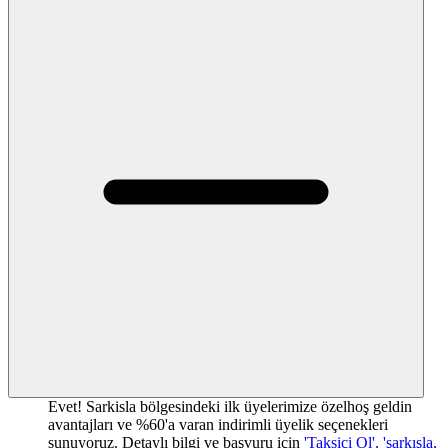
Evet! Sarkisla bölgesindeki ilk üyelerimize özelhoş geldin
avantajları ve %60'a varan indirimli üyelik seçenekleri
sunuyoruz. Detaylı bilgi ve başvuru için
'Taksici Ol', 'şarkışla,