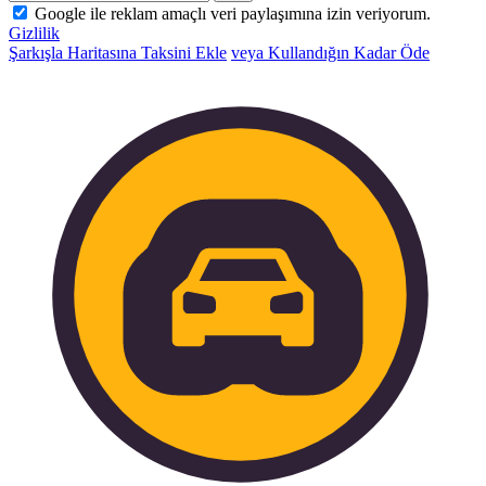
Google ile reklam amaçlı veri paylaşımına izin veriyorum.
Gizlilik
Şarkışla Haritasına Taksini Ekle
veya Kullandığın Kadar Öde