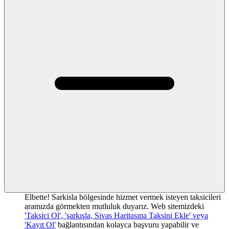
Elbette! Sarkisla bölgesinde hizmet vermek isteyen taksicileri
aramızda görmekten mutluluk duyarız. Web sitemizdeki
'Taksici Ol', 'şarkışla, Sivas Haritasına Taksini Ekle' veya
'Kayıt Ol'
bağlantısından kolayca başvuru yapabilir ve