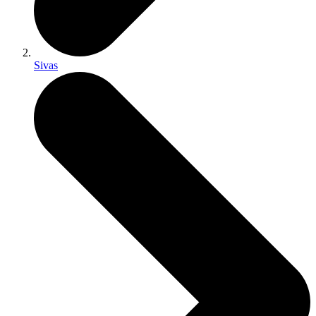
Sivas