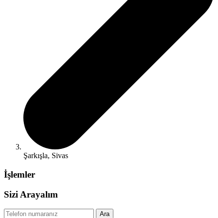
Şarkışla, Sivas
İşlemler
Sizi Arayalım
Ara