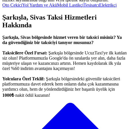
Oto Çekici
Yol Yardım ve Akü
Mobil Lastikçi
Tesisatçı
Elektrikçi
Şarkışla, Sivas Taksi Hizmetleri
Hakkında
Şarkışla, Sivas bölgesinde hizmet veren bir taksici misiniz? Ya
da güvendiğiniz bir taksiciyi tanıyor musunuz?
Taksicilere Özel Fırsat:
Şarkışla bölgesinde UcuzTaxi'ye ilk katılan
siz olun! Platformumuzla Google'da ön sıralarda yer alın, daha fazla
müşteriye ulaşın ve kazancınızı artırın. Hemen kaydolarak ilk yıla
özel %60 indirim avantajını kaçırmayın!
Yolculara Özel Teklif:
Şarkışla bölgesindeki güvenilir taksicileri
platformumuza davet ederek hem onların daha çok kazanmasına
yardımcı olun, hem de yönlendirdiğiniz her başarılı üyelik için
1000₺
nakit ödül kazanın!