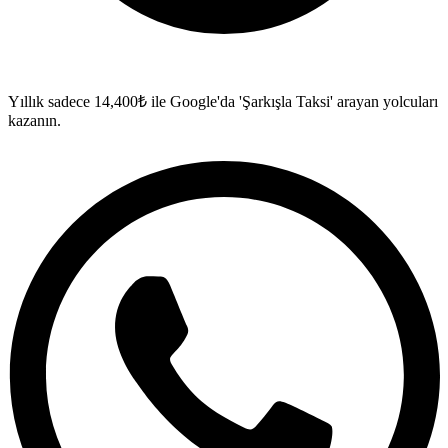
Yıllık sadece 14,400₺ ile Google'da 'Şarkışla Taksi' arayan yolcuları
kazanın.