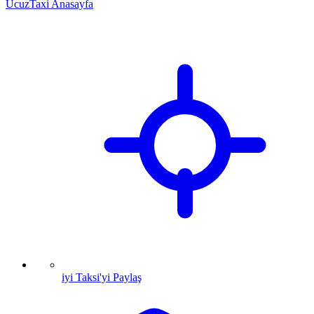
UcuzTaxi Anasayfa
iyi Taksi'yi Paylaş