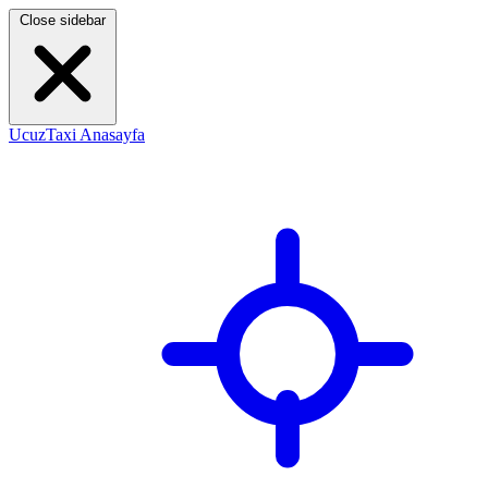
Close sidebar
UcuzTaxi Anasayfa