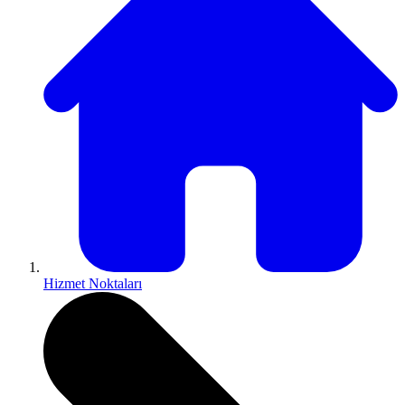
Hizmet Noktaları