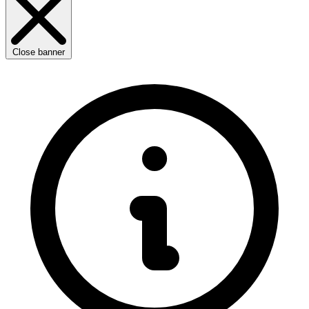
Close banner