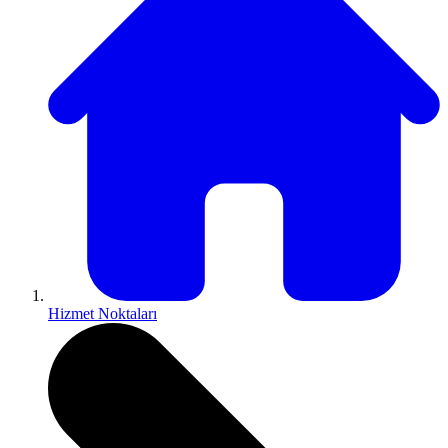
Hizmet Noktaları