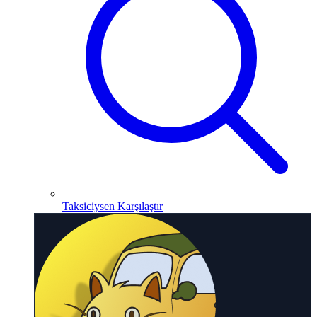
Taksiciysen Karşılaştır