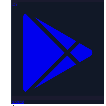
iOS
Android