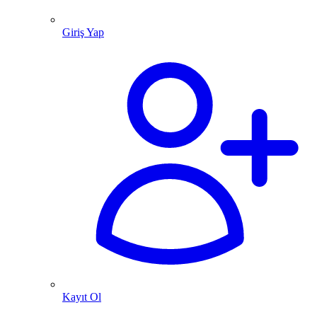
Giriş Yap
Kayıt Ol