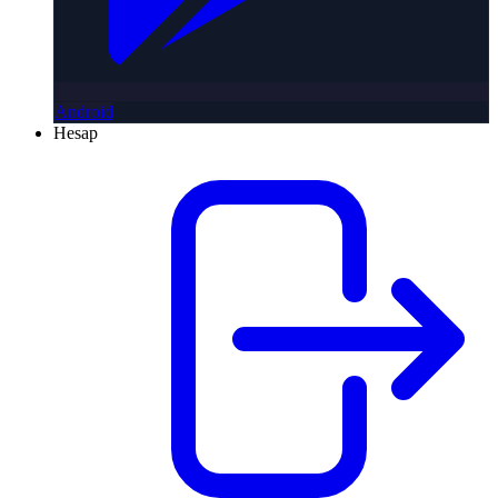
Android
Hesap