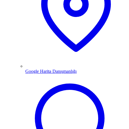
Google Harita Danışmanlığı