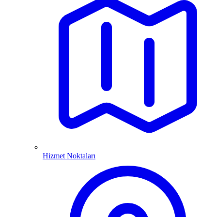
Hizmet Noktaları