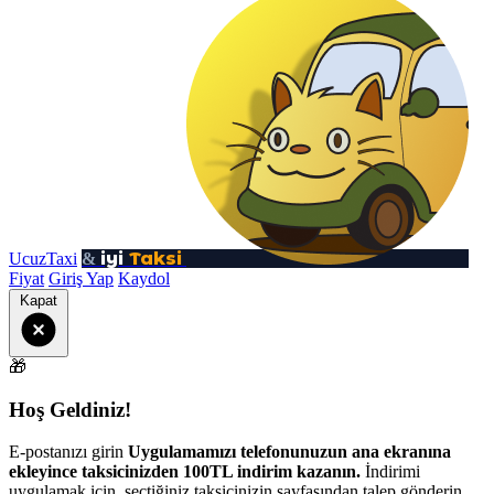
iyi
Taksi
UcuzTaxi
&
Fiyat
Giriş Yap
Kaydol
Kapat
🎁
Hoş Geldiniz!
E-postanızı girin
Uygulamamızı telefonunuzun ana ekranına
ekleyince taksicinizden 100TL indirim kazanın.
İndirimi
uygulamak için, seçtiğiniz taksicinizin sayfasından talep gönderin.