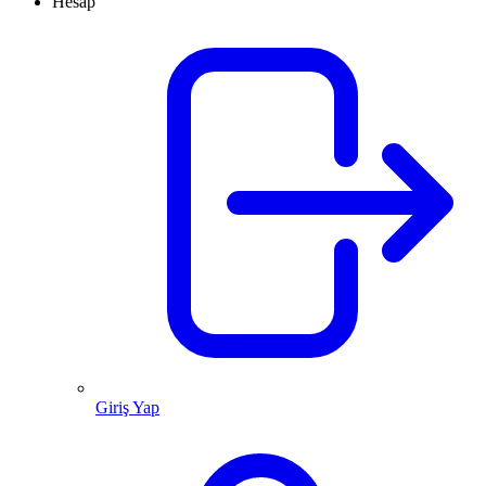
Hesap
Giriş Yap