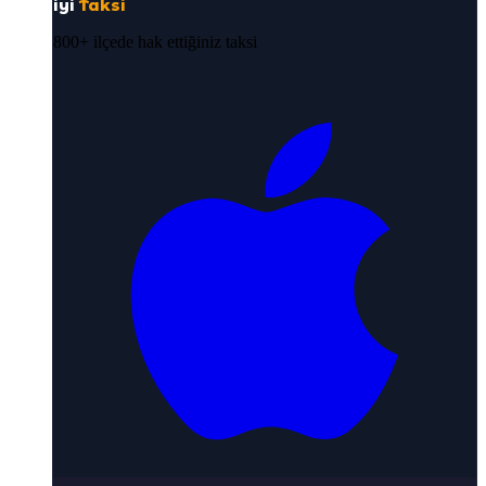
iyi
Taksi
800+ ilçede hak ettiğiniz taksi