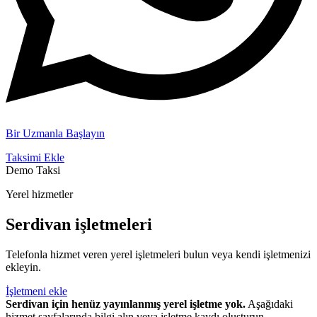
Bir Uzmanla Başlayın
Taksimi Ekle
Demo Taksi
Yerel hizmetler
Serdivan işletmeleri
Telefonla hizmet veren yerel işletmeleri bulun veya kendi işletmenizi
ekleyin.
İşletmeni ekle
Serdivan için henüz yayınlanmış yerel işletme yok.
Aşağıdaki
hizmet sayfalarında bilgi alın veya işletme kaydı oluşturun.