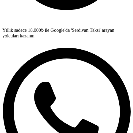
Yıllık sadece 18,000₺ ile Google'da 'Serdivan Taksi' arayan
yolcuları kazanın.