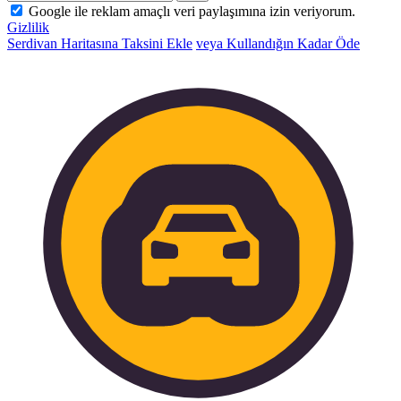
Google ile reklam amaçlı veri paylaşımına izin veriyorum.
Gizlilik
Serdivan Haritasına Taksini Ekle
veya Kullandığın Kadar Öde