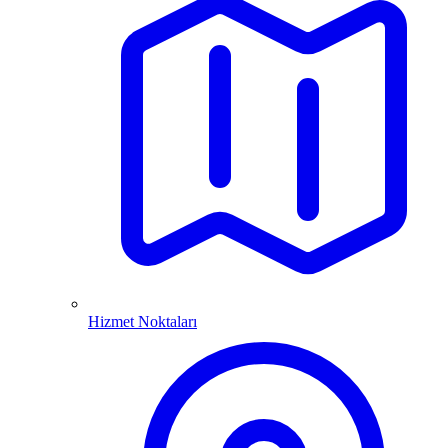
Hizmet Noktaları