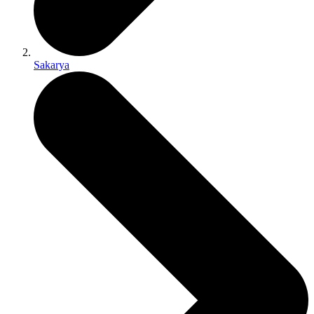
Sakarya