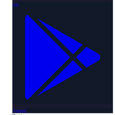
iOS
Android