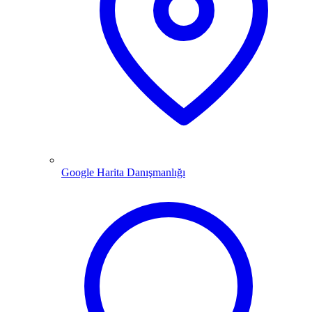
Google Harita Danışmanlığı