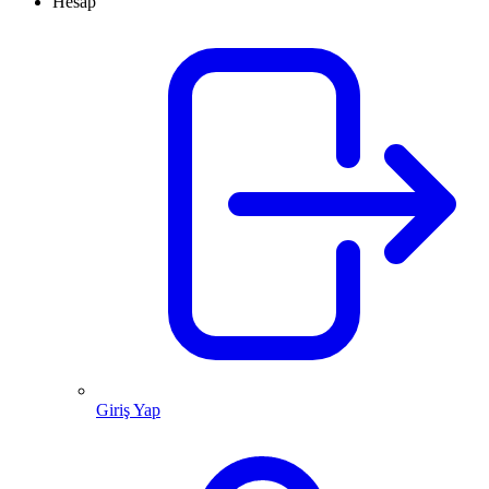
Hesap
Giriş Yap