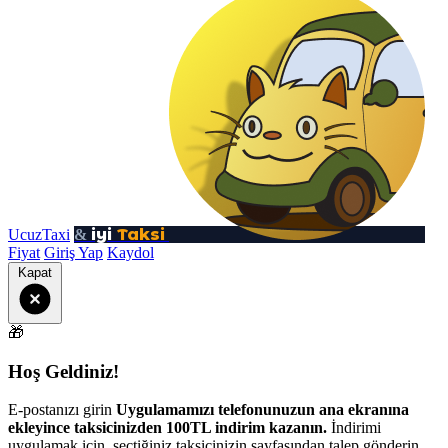
iyi
Taksi
UcuzTaxi
&
Fiyat
Giriş Yap
Kaydol
Kapat
🎁
Hoş Geldiniz!
E-postanızı girin
Uygulamamızı telefonunuzun ana ekranına
ekleyince taksicinizden 100TL indirim kazanın.
İndirimi
uygulamak için, seçtiğiniz taksicinizin sayfasından talep gönderin.