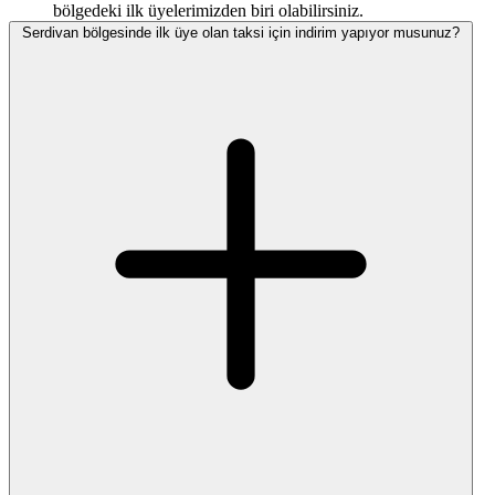
bölgedeki ilk üyelerimizden biri olabilirsiniz.
Serdivan bölgesinde ilk üye olan taksi için indirim yapıyor musunuz?