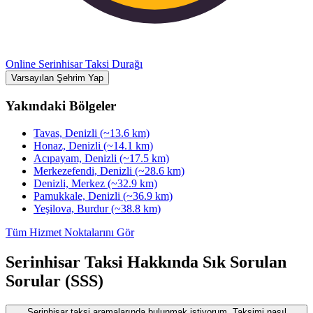
Online Serinhisar Taksi Durağı
Varsayılan Şehrim Yap
Yakındaki Bölgeler
Tavas, Denizli
(~13.6 km)
Honaz, Denizli
(~14.1 km)
Acıpayam, Denizli
(~17.5 km)
Merkezefendi, Denizli
(~28.6 km)
Denizli, Merkez
(~32.9 km)
Pamukkale, Denizli
(~36.9 km)
Yeşilova, Burdur
(~38.8 km)
Tüm Hizmet Noktalarını Gör
Serinhisar Taksi Hakkında Sık Sorulan
Sorular (SSS)
Serinhisar taksi aramalarında bulunmak istiyorum. Taksimi nasıl