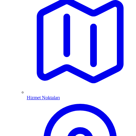
Hizmet Noktaları