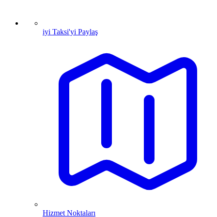
iyi Taksi'yi Paylaş
Hizmet Noktaları