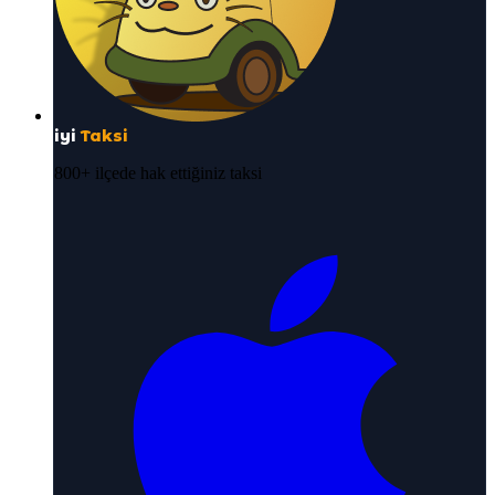
iyi
Taksi
800+ ilçede hak ettiğiniz taksi