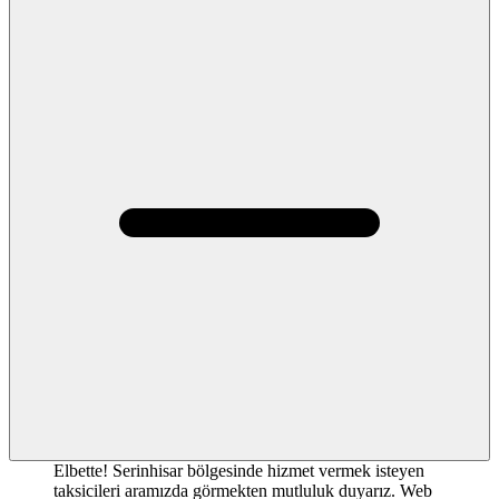
Elbette! Serinhisar bölgesinde hizmet vermek isteyen
taksicileri aramızda görmekten mutluluk duyarız. Web