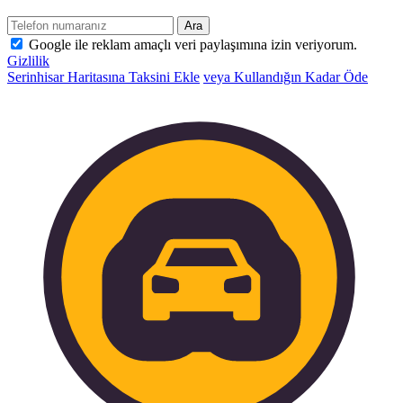
Ara
Google ile reklam amaçlı veri paylaşımına izin veriyorum.
Gizlilik
Serinhisar Haritasına Taksini Ekle
veya Kullandığın Kadar Öde