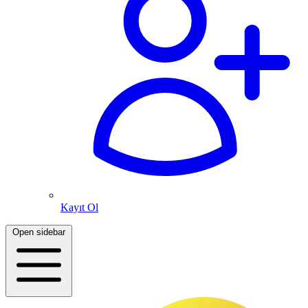
Kayıt Ol
Open sidebar