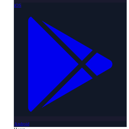
iOS
Android