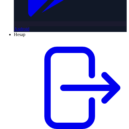
Android
Hesap