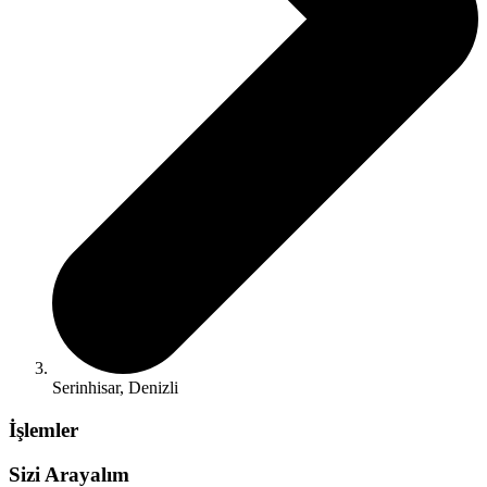
Serinhisar, Denizli
İşlemler
Sizi Arayalım