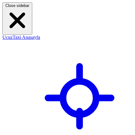
Close sidebar
UcuzTaxi Anasayfa