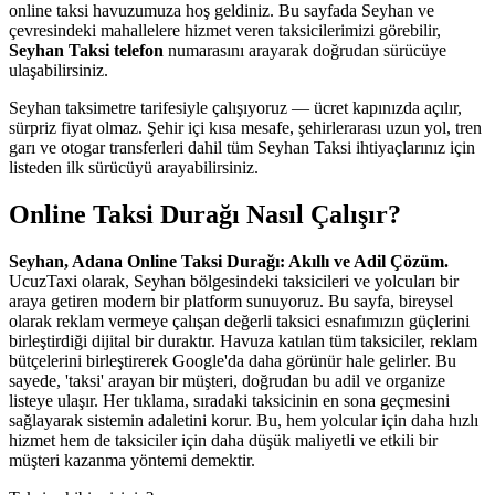
online taksi havuzumuza hoş geldiniz. Bu sayfada Seyhan ve
çevresindeki mahallelere hizmet veren taksicilerimizi görebilir,
Seyhan Taksi telefon
numarasını arayarak doğrudan sürücüye
ulaşabilirsiniz.
Seyhan taksimetre tarifesiyle çalışıyoruz — ücret kapınızda açılır,
sürpriz fiyat olmaz. Şehir içi kısa mesafe, şehirlerarası uzun yol, tren
garı ve otogar transferleri dahil tüm Seyhan Taksi ihtiyaçlarınız için
listeden ilk sürücüyü arayabilirsiniz.
Online Taksi Durağı Nasıl Çalışır?
Seyhan, Adana Online Taksi Durağı: Akıllı ve Adil Çözüm.
UcuzTaxi olarak, Seyhan bölgesindeki taksicileri ve yolcuları bir
araya getiren modern bir platform sunuyoruz. Bu sayfa, bireysel
olarak reklam vermeye çalışan değerli taksici esnafımızın güçlerini
birleştirdiği dijital bir duraktır. Havuza katılan tüm taksiciler, reklam
bütçelerini birleştirerek Google'da daha görünür hale gelirler. Bu
sayede, 'taksi' arayan bir müşteri, doğrudan bu adil ve organize
listeye ulaşır. Her tıklama, sıradaki taksicinin en sona geçmesini
sağlayarak sistemin adaletini korur. Bu, hem yolcular için daha hızlı
hizmet hem de taksiciler için daha düşük maliyetli ve etkili bir
müşteri kazanma yöntemi demektir.