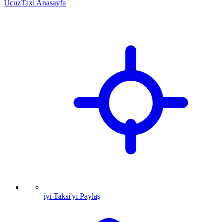
UcuzTaxi Anasayfa
iyi Taksi'yi Paylaş