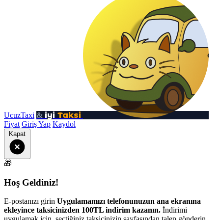
iyi
Taksi
UcuzTaxi
&
Fiyat
Giriş Yap
Kaydol
Kapat
🎁
Hoş Geldiniz!
E-postanızı girin
Uygulamamızı telefonunuzun ana ekranına
ekleyince taksicinizden 100TL indirim kazanın.
İndirimi
uygulamak için, seçtiğiniz taksicinizin sayfasından talep gönderin.