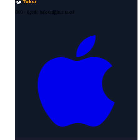
iyi
Taksi
800+ ilçede hak ettiğiniz taksi