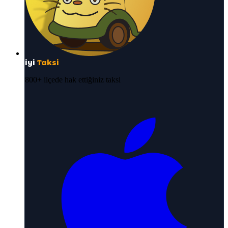
iyi
Taksi
800+ ilçede hak ettiğiniz taksi