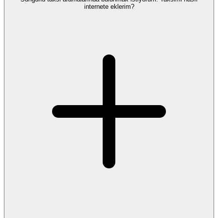
internete eklerim?