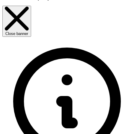
Close banner