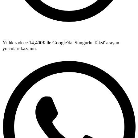
Yıllık sadece 14,400₺ ile Google'da 'Sungurlu Taksi' arayan
yolcuları kazanın.