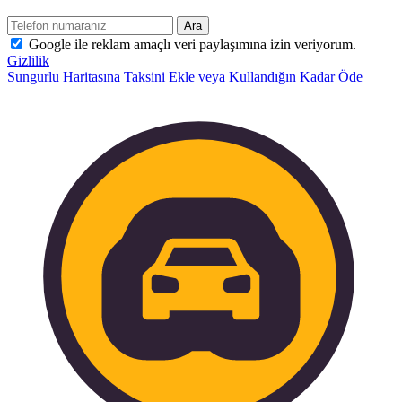
Ara
Google ile reklam amaçlı veri paylaşımına izin veriyorum.
Gizlilik
Sungurlu Haritasına Taksini Ekle
veya Kullandığın Kadar Öde