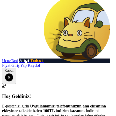
iyi
Taksi
UcuzTaxi
&
Fiyat
Giriş Yap
Kaydol
Kapat
🎁
Hoş Geldiniz!
E-postanızı girin
Uygulamamızı telefonunuzun ana ekranına
ekleyince taksicinizden 100TL indirim kazanın.
İndirimi
uygulamak için, seçtiğiniz taksicinizin sayfasından talep gönderin.