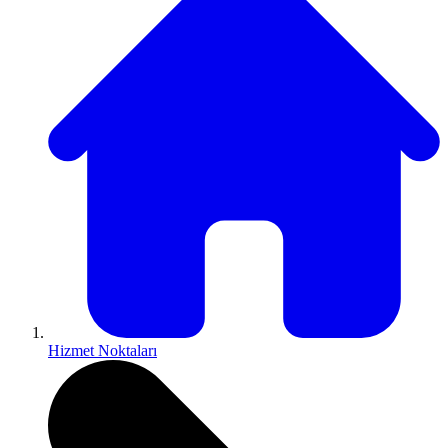
Hizmet Noktaları