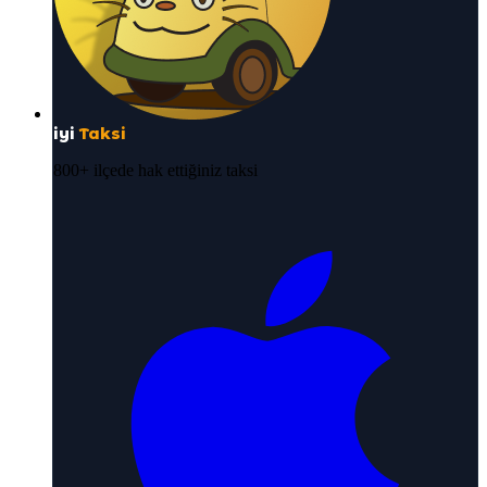
iyi
Taksi
800+ ilçede hak ettiğiniz taksi