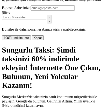
E-posta Adresiniz:
Şifre:
Bu şifre ile daha sonra hesabınıza giriş yapabileceksiniz.
100TL İndirim İste
Kapat
Sungurlu Taksi: Şimdi
taksinizi
60% indirimle
ekleyin!
İnternette Öne Çıkın,
Bulunun, Yeni Yolcular
Kazanın!
Sungurlu Merkez'de taksinizin canlı konumunu müşterilerinizle
paylaşın. Google'da bulunun. Gelirinizi Artırın.
Yıllık üyelikte
$432.0 indirimi kaçırmayın.