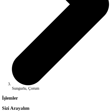
Sungurlu, Çorum
İşlemler
Sizi Arayalım