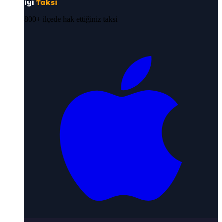
iyi
Taksi
800+ ilçede hak ettiğiniz taksi