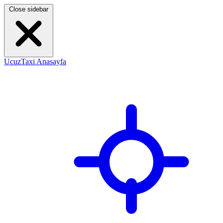
Close sidebar
UcuzTaxi Anasayfa