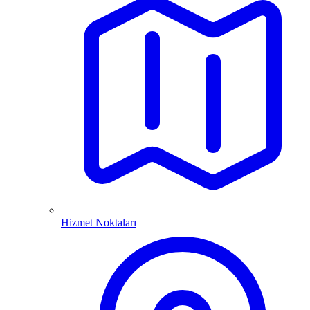
Hizmet Noktaları