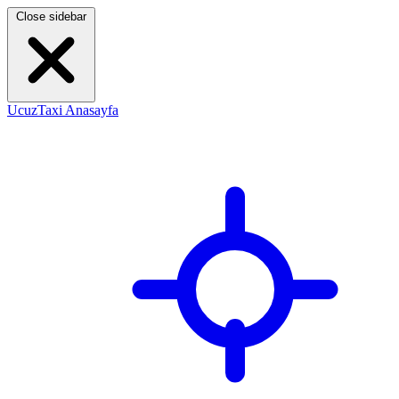
Close sidebar
UcuzTaxi Anasayfa