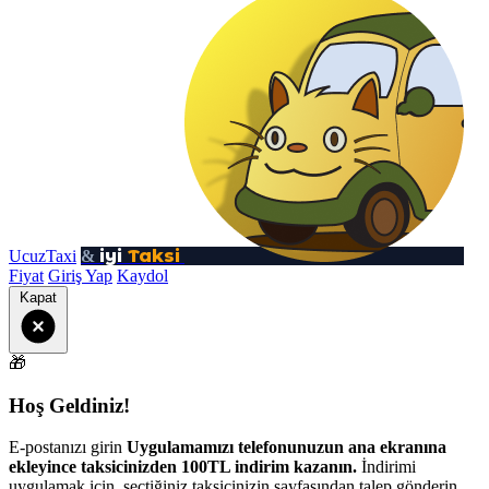
iyi
Taksi
UcuzTaxi
&
Fiyat
Giriş Yap
Kaydol
Kapat
🎁
Hoş Geldiniz!
E-postanızı girin
Uygulamamızı telefonunuzun ana ekranına
ekleyince taksicinizden 100TL indirim kazanın.
İndirimi
uygulamak için, seçtiğiniz taksicinizin sayfasından talep gönderin.