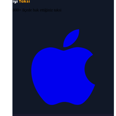
iyi
Taksi
800+ ilçede hak ettiğiniz taksi