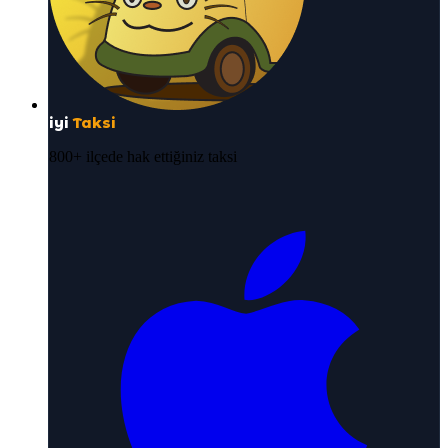
iyi
Taksi
800+ ilçede hak ettiğiniz taksi