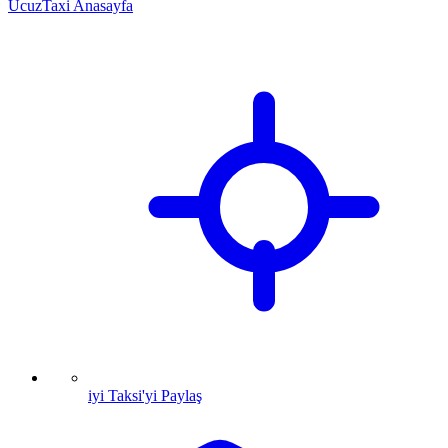
UcuzTaxi Anasayfa
iyi Taksi'yi Paylaş