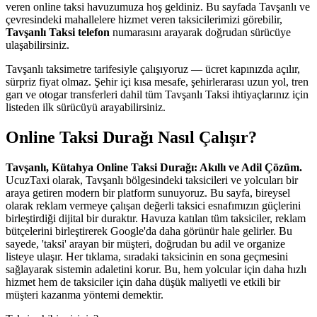
veren online taksi havuzumuza hoş geldiniz. Bu sayfada Tavşanlı ve
çevresindeki mahallelere hizmet veren taksicilerimizi görebilir,
Tavşanlı Taksi telefon
numarasını arayarak doğrudan sürücüye
ulaşabilirsiniz.
Tavşanlı taksimetre tarifesiyle çalışıyoruz — ücret kapınızda açılır,
sürpriz fiyat olmaz. Şehir içi kısa mesafe, şehirlerarası uzun yol, tren
garı ve otogar transferleri dahil tüm Tavşanlı Taksi ihtiyaçlarınız için
listeden ilk sürücüyü arayabilirsiniz.
Online Taksi Durağı Nasıl Çalışır?
Tavşanlı, Kütahya Online Taksi Durağı: Akıllı ve Adil Çözüm.
UcuzTaxi olarak, Tavşanlı bölgesindeki taksicileri ve yolcuları bir
araya getiren modern bir platform sunuyoruz. Bu sayfa, bireysel
olarak reklam vermeye çalışan değerli taksici esnafımızın güçlerini
birleştirdiği dijital bir duraktır. Havuza katılan tüm taksiciler, reklam
bütçelerini birleştirerek Google'da daha görünür hale gelirler. Bu
sayede, 'taksi' arayan bir müşteri, doğrudan bu adil ve organize
listeye ulaşır. Her tıklama, sıradaki taksicinin en sona geçmesini
sağlayarak sistemin adaletini korur. Bu, hem yolcular için daha hızlı
hizmet hem de taksiciler için daha düşük maliyetli ve etkili bir
müşteri kazanma yöntemi demektir.