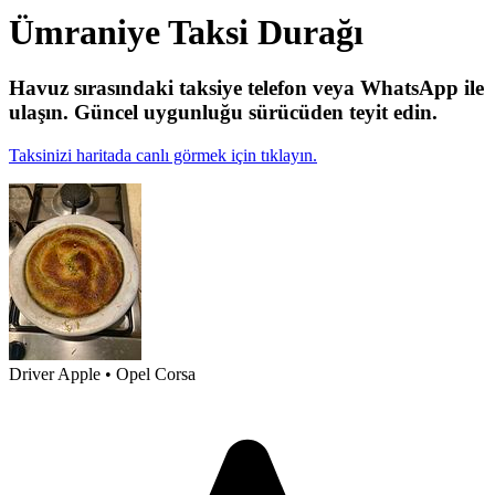
Ümraniye Taksi Durağı
Havuz sırasındaki taksiye telefon veya WhatsApp ile
ulaşın.
Güncel uygunluğu sürücüden teyit edin.
Taksinizi haritada canlı görmek için tıklayın.
Driver Apple
• Opel Corsa