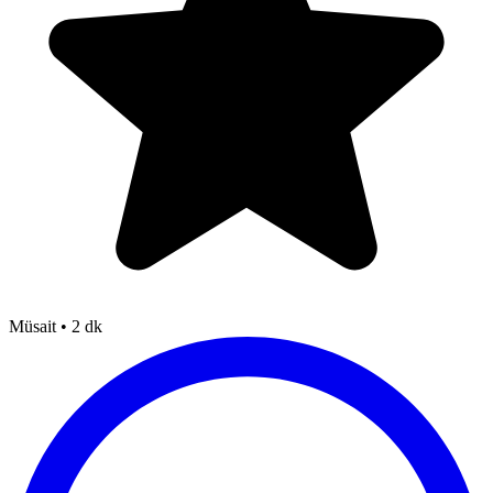
Müsait • 2 dk