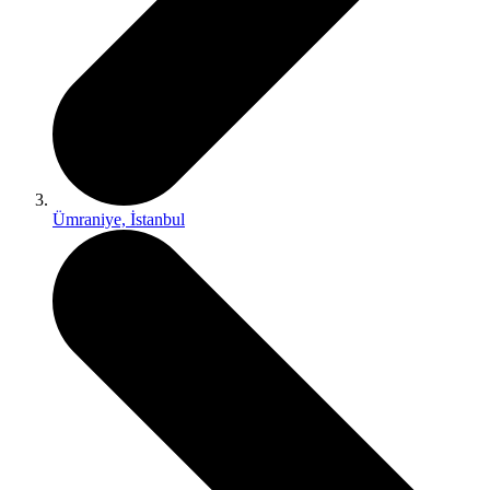
Ümraniye, İstanbul