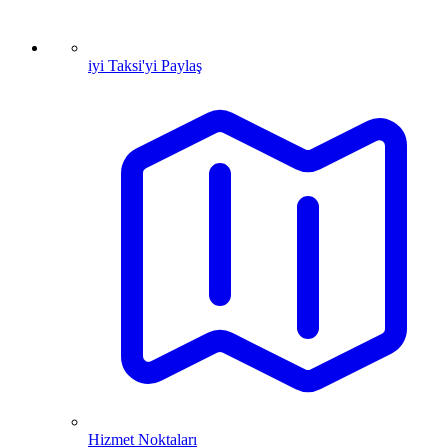
iyi Taksi'yi Paylaş
Hizmet Noktaları