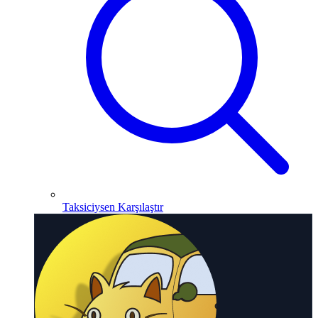
Taksiciysen Karşılaştır