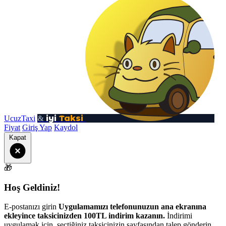
iyi
Taksi
UcuzTaxi
&
Fiyat
Giriş Yap
Kaydol
Kapat
🎁
Hoş Geldiniz!
E-postanızı girin
Uygulamamızı telefonunuzun ana ekranına
ekleyince taksicinizden 100TL indirim kazanın.
İndirimi
uygulamak için, seçtiğiniz taksicinizin sayfasından talep gönderin.