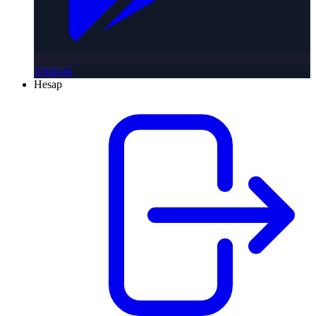
Android
Hesap