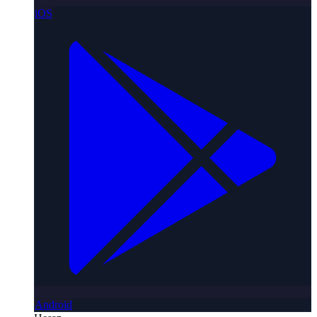
iOS
Android