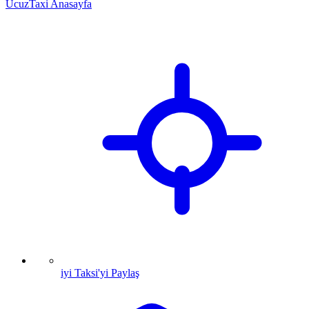
UcuzTaxi Anasayfa
iyi Taksi'yi Paylaş