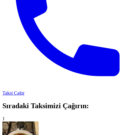
Taksi Çağır
Sıradaki Taksimizi Çağırın: