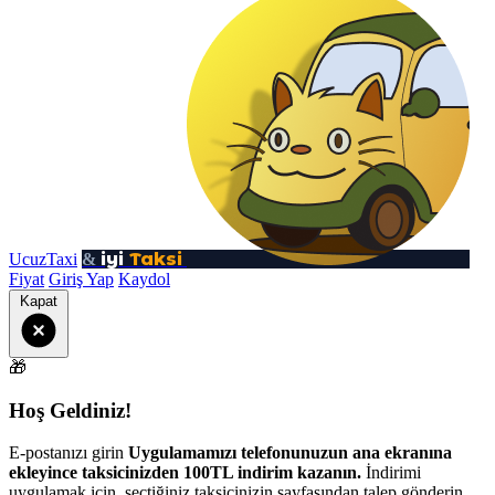
iyi
Taksi
UcuzTaxi
&
Fiyat
Giriş Yap
Kaydol
Kapat
🎁
Hoş Geldiniz!
E-postanızı girin
Uygulamamızı telefonunuzun ana ekranına
ekleyince taksicinizden 100TL indirim kazanın.
İndirimi
uygulamak için, seçtiğiniz taksicinizin sayfasından talep gönderin.