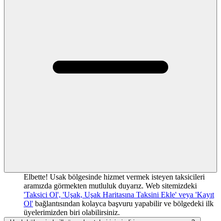
Elbette! Usak bölgesinde hizmet vermek isteyen taksicileri
aramızda görmekten mutluluk duyarız. Web sitemizdeki
'Taksici Ol', 'Uşak, Uşak Haritasına Taksini Ekle' veya 'Kayıt
Ol'
bağlantısından kolayca başvuru yapabilir ve bölgedeki ilk
üyelerimizden biri olabilirsiniz.