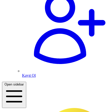
Kayıt Ol
Open sidebar