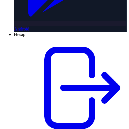
Android
Hesap