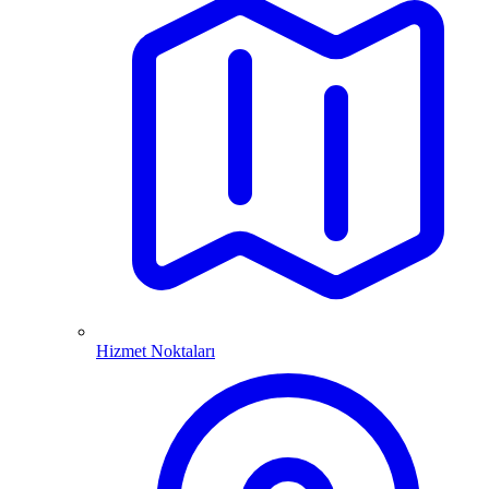
Hizmet Noktaları