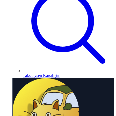
Taksiciysen Karşılaştır