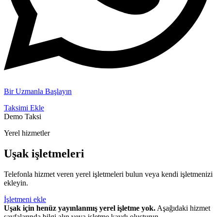
Bir Uzmanla Başlayın
Taksimi Ekle
Demo Taksi
Yerel hizmetler
Uşak işletmeleri
Telefonla hizmet veren yerel işletmeleri bulun veya kendi işletmenizi
ekleyin.
İşletmeni ekle
Uşak için henüz yayınlanmış yerel işletme yok.
Aşağıdaki hizmet
sayfalarında bilgi alın veya işletme kaydı oluşturun.