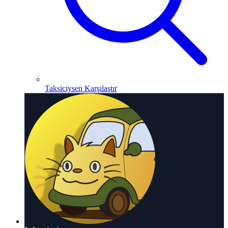
Taksiciysen Karşılaştır