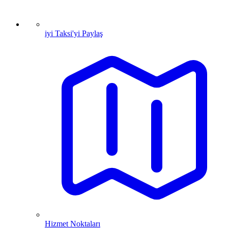
iyi Taksi'yi Paylaş
Hizmet Noktaları