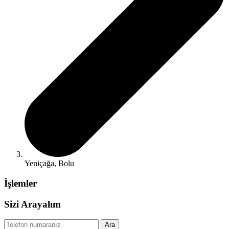
Yeniçağa, Bolu
İşlemler
Sizi Arayalım
Ara