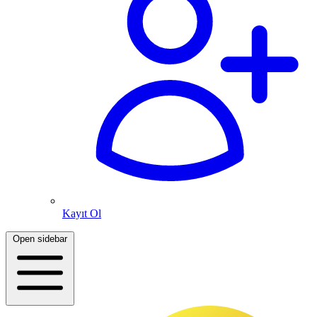
Kayıt Ol
Open sidebar