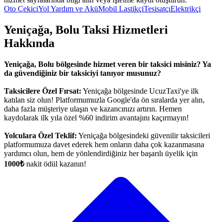
Oto Çekici
Yol Yardım ve Akü
Mobil Lastikçi
Tesisatçı
Elektrikçi
Yeniçağa, Bolu Taksi Hizmetleri
Hakkında
Yeniçağa, Bolu bölgesinde hizmet veren bir taksici misiniz? Ya
da güvendiğiniz bir taksiciyi tanıyor musunuz?
Taksicilere Özel Fırsat:
Yeniçağa bölgesinde UcuzTaxi'ye ilk
katılan siz olun! Platformumuzla Google'da ön sıralarda yer alın,
daha fazla müşteriye ulaşın ve kazancınızı artırın. Hemen
kaydolarak ilk yıla özel %60 indirim avantajını kaçırmayın!
Yolculara Özel Teklif:
Yeniçağa bölgesindeki güvenilir taksicileri
platformumuza davet ederek hem onların daha çok kazanmasına
yardımcı olun, hem de yönlendirdiğiniz her başarılı üyelik için
1000₺
nakit ödül kazanın!