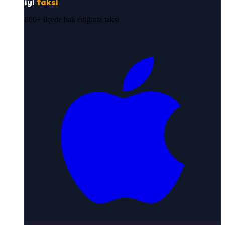
iyi
Taksi
800+ ilçede hak ettiğiniz taksi