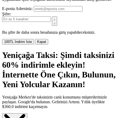
E-posta Adresiniz:
Şifre:
Bu şifre ile daha sonra hesabınıza giriş yapabileceksiniz.
100TL İndirim İste
Kapat
Yeniçağa Taksi: Şimdi taksinizi
60% indirimle ekleyin!
İnternette Öne Çıkın, Bulunun,
Yeni Yolcular Kazanın!
Yeniçağa Merkez'de taksinizin canlı konumunu müşterilerinizle
paylaşın. Google'da bulunun. Gelirinizi Artırın.
Yıllık üyelikte
$360.0 indirimi kaçırmayın.