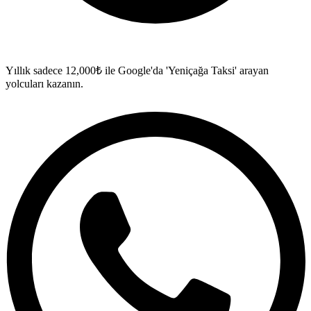
Yıllık sadece 12,000₺ ile Google'da 'Yeniçağa Taksi' arayan
yolcuları kazanın.