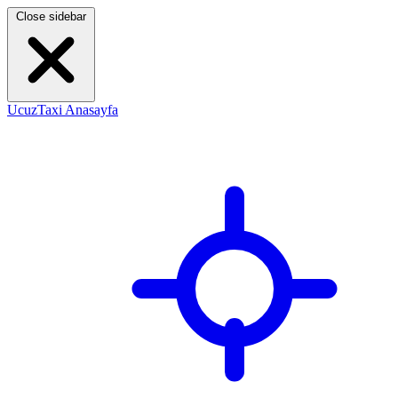
Close sidebar
UcuzTaxi Anasayfa