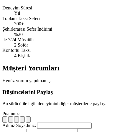
Deneyim Süresi
Yıl
Toplam Taksi Seferi
300+
Şehirlerarası Sefer İndirimi
%20
ile 7/24 Müsaitlik
2 Şoför
Konforlu Taksi
4 Kişilik
Müşteri Yorumları
Henüz yorum yapılmamış.
Düşüncelerini Paylaş
Bu sürücü ile ilgili deneyimini diğer müşterilerle paylaş.
Puanınız:
Adınız Soyadınız: