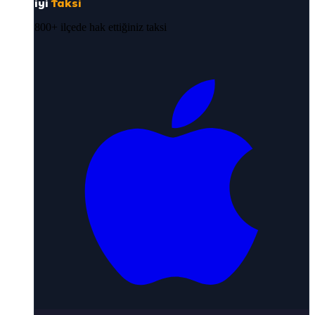
iyi
Taksi
800+ ilçede hak ettiğiniz taksi