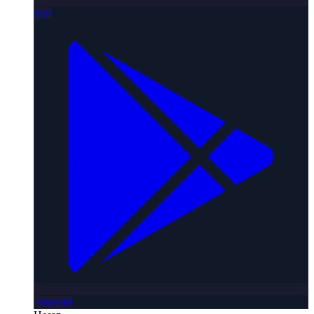
iOS
Android