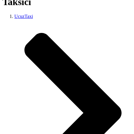
Taksici
UcuzTaxi