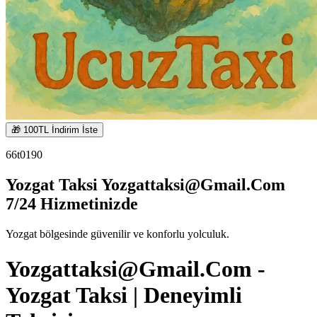
🎁 100TL İndirim İste
66t0190
Yozgat Taksi
Yozgattaksi@Gmail.Com
7/24 Hizmetinizde
Yozgat bölgesinde güvenilir ve konforlu yolculuk.
Yozgattaksi@Gmail.Com
-
Yozgat Taksi | Deneyimli