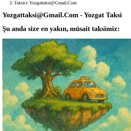
Taksici:
Yozgattaksi@Gmail.Com
Yozgattaksi@Gmail.Com
- Yozgat Taksi
Şu anda size en yakın, müsait taksimiz: