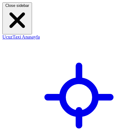
Close sidebar
UcuzTaxi Anasayfa