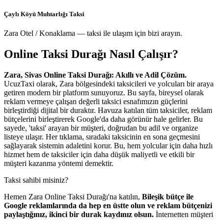
Çaylı Köyü Muhtarlığı Taksi
Zara Otel / Konaklama — taksi ile ulaşım için bizi arayın.
Online Taksi Durağı Nasıl Çalışır?
Zara, Sivas Online Taksi Durağı: Akıllı ve Adil Çözüm.
UcuzTaxi olarak, Zara bölgesindeki taksicileri ve yolcuları bir araya
getiren modern bir platform sunuyoruz. Bu sayfa, bireysel olarak
reklam vermeye çalışan değerli taksici esnafımızın güçlerini
birleştirdiği dijital bir duraktır. Havuza katılan tüm taksiciler, reklam
bütçelerini birleştirerek Google'da daha görünür hale gelirler. Bu
sayede, 'taksi' arayan bir müşteri, doğrudan bu adil ve organize
listeye ulaşır. Her tıklama, sıradaki taksicinin en sona geçmesini
sağlayarak sistemin adaletini korur. Bu, hem yolcular için daha hızlı
hizmet hem de taksiciler için daha düşük maliyetli ve etkili bir
müşteri kazanma yöntemi demektir.
Taksi sahibi misiniz?
Hemen Zara Online Taksi Durağı'na katılın,
Bileşik bütçe ile
Google reklamlarında da hep en üstte olun ve reklam bütçenizi
paylaştığınız, ikinci bir durak kaydınız olsun.
İnternetten müşteri