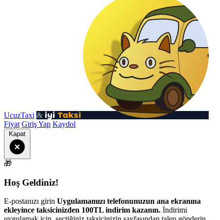
iyi
Taksi
UcuzTaxi
&
Fiyat
Giriş Yap
Kaydol
Kapat
🎁
Hoş Geldiniz!
E-postanızı girin
Uygulamamızı telefonunuzun ana ekranına
ekleyince taksicinizden 100TL indirim kazanın.
İndirimi
uygulamak için, seçtiğiniz taksicinizin sayfasından talep gönderin.