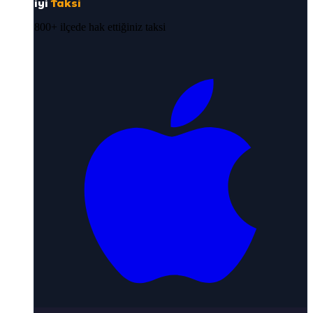
iyi
Taksi
800+ ilçede hak ettiğiniz taksi