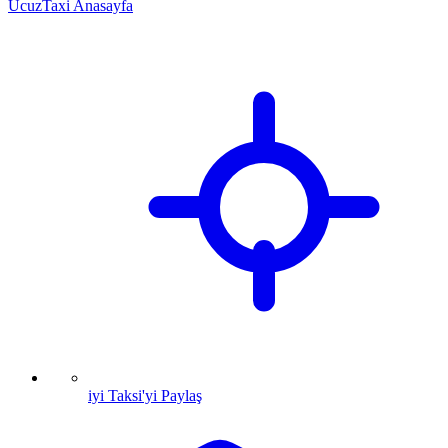
UcuzTaxi Anasayfa
iyi Taksi'yi Paylaş