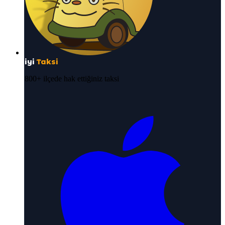
iyi
Taksi
800+ ilçede hak ettiğiniz taksi