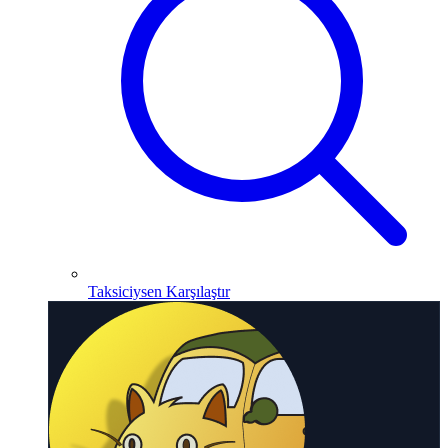
Taksiciysen Karşılaştır