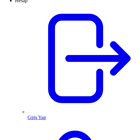
Hesap
Giriş Yap