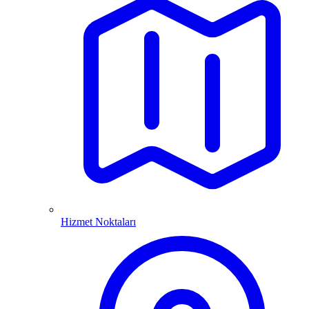
Hizmet Noktaları