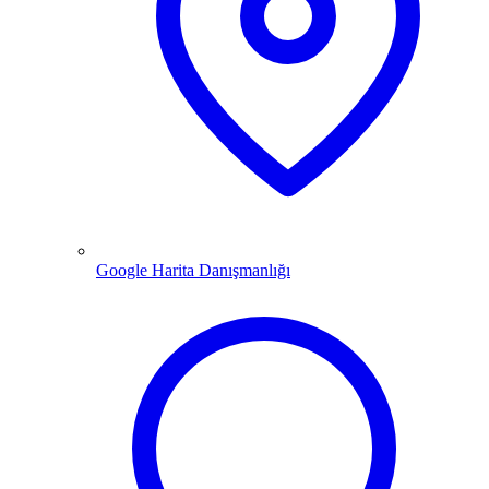
Google Harita Danışmanlığı