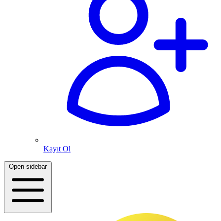
Kayıt Ol
Open sidebar