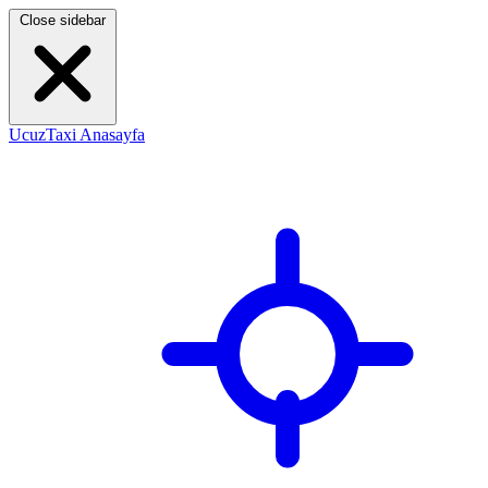
Close sidebar
UcuzTaxi Anasayfa