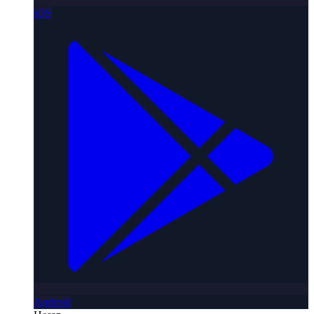
iOS
Android