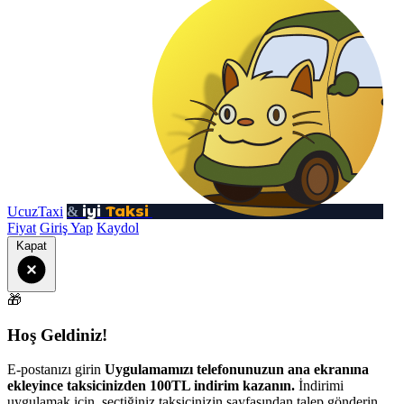
iyi
Taksi
UcuzTaxi
&
Fiyat
Giriş Yap
Kaydol
Kapat
🎁
Hoş Geldiniz!
E-postanızı girin
Uygulamamızı telefonunuzun ana ekranına
ekleyince taksicinizden 100TL indirim kazanın.
İndirimi
uygulamak için, seçtiğiniz taksicinizin sayfasından talep gönderin.