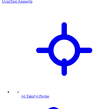
UcuzTaxi Anasayfa
iyi Taksi'yi Paylaş