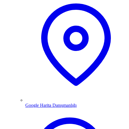
Google Harita Danışmanlığı