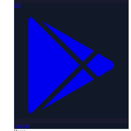
iOS
Android