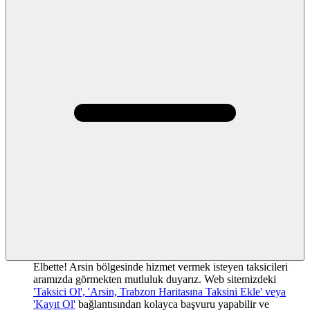
Elbette! Arsin bölgesinde hizmet vermek isteyen taksicileri
aramızda görmekten mutluluk duyarız. Web sitemizdeki
'Taksici Ol', 'Arsin, Trabzon Haritasına Taksini Ekle' veya
'Kayıt Ol'
bağlantısından kolayca başvuru yapabilir ve