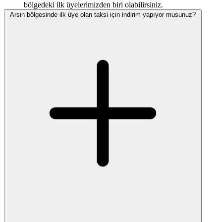
bölgedeki ilk üyelerimizden biri olabilirsiniz.
Arsin bölgesinde ilk üye olan taksi için indirim yapıyor musunuz?