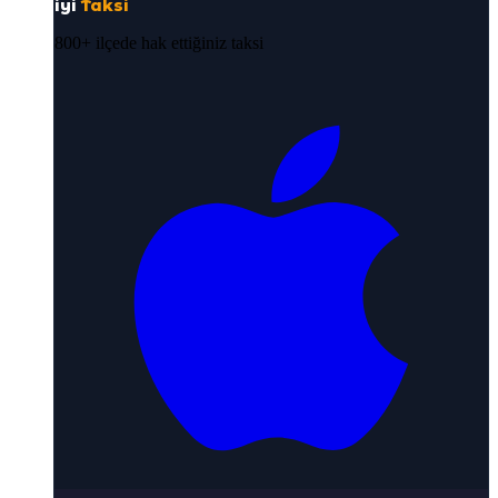
iyi
Taksi
800+ ilçede hak ettiğiniz taksi