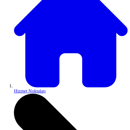
Hizmet Noktaları