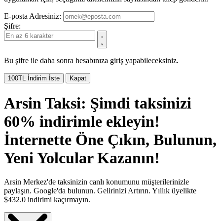
E-posta Adresiniz:
Şifre:
Bu şifre ile daha sonra hesabınıza giriş yapabileceksiniz.
100TL İndirim İste
Kapat
Arsin Taksi: Şimdi taksinizi
60% indirimle ekleyin!
İnternette Öne Çıkın, Bulunun,
Yeni Yolcular Kazanın!
Arsin Merkez'de taksinizin canlı konumunu müşterilerinizle
paylaşın. Google'da bulunun. Gelirinizi Artırın.
Yıllık üyelikte
$432.0 indirimi kaçırmayın.