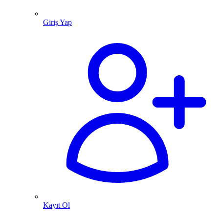
Giriş Yap
Kayıt Ol