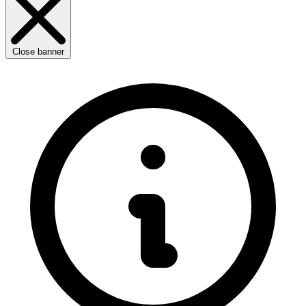
Close banner