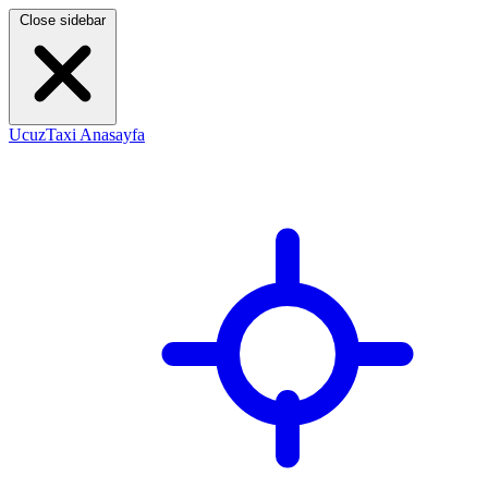
Close sidebar
UcuzTaxi Anasayfa