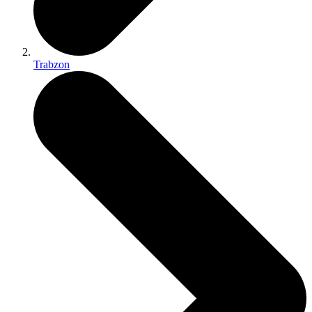
Trabzon