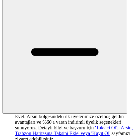
Evet! Arsin bölgesindeki ilk üyelerimize özelhoş geldin
avantajları ve %60'a varan indirimli üyelik seçenekleri
sunuyoruz. Detaylı bilgi ve başvuru için
'Taksici Ol', 'Arsin,
Trabzon Haritasına Taksini Ekle' veya 'Kayıt Ol'
sayfamızı
ziyaret edebilirsiniz.