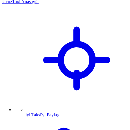
UcuzTaxi Anasayfa
iyi Taksi'yi Paylaş