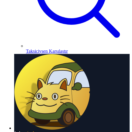
Taksiciysen Karşılaştır