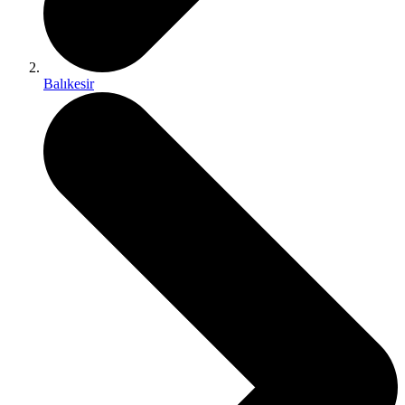
Balıkesir