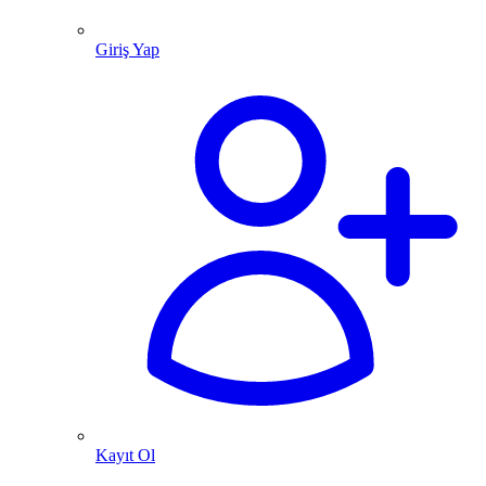
Giriş Yap
Kayıt Ol