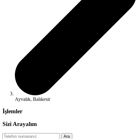
Ayvalık, Balıkesir
İşlemler
Sizi Arayalım
Ara