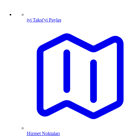
iyi Taksi'yi Paylaş
Hizmet Noktaları