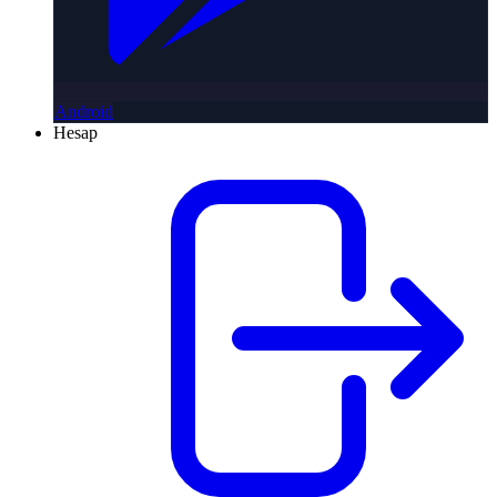
Android
Hesap