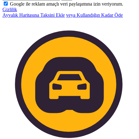
Google ile reklam amaçlı veri paylaşımına izin veriyorum.
Gizlilik
Ayvalık Haritasına Taksini Ekle
veya Kullandığın Kadar Öde