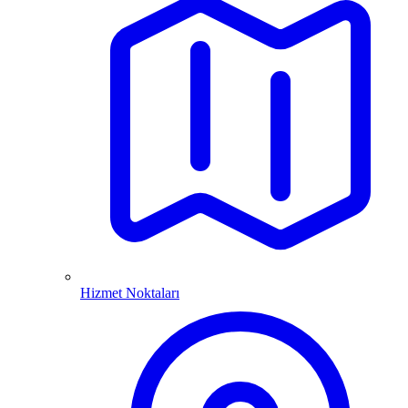
Hizmet Noktaları