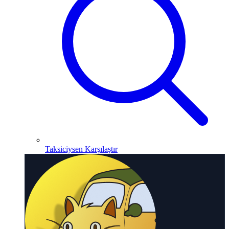
Taksiciysen Karşılaştır