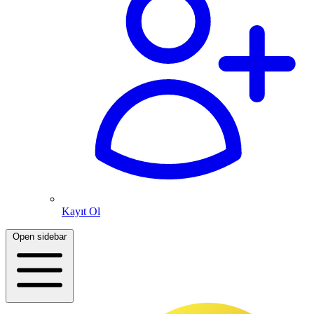
Kayıt Ol
Open sidebar