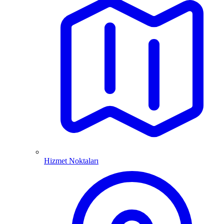
Hizmet Noktaları