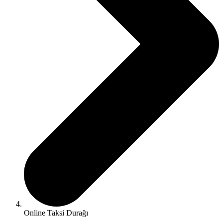
Online Taksi Durağı