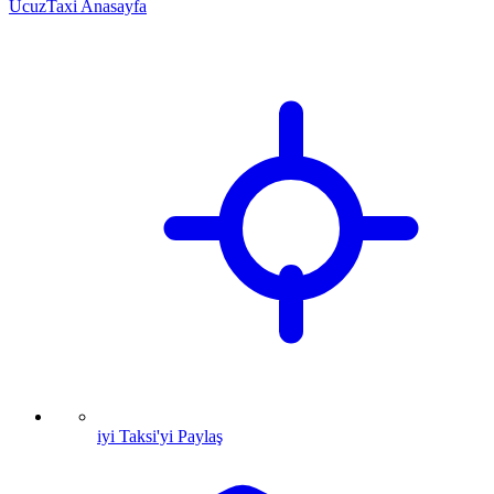
UcuzTaxi Anasayfa
iyi Taksi'yi Paylaş