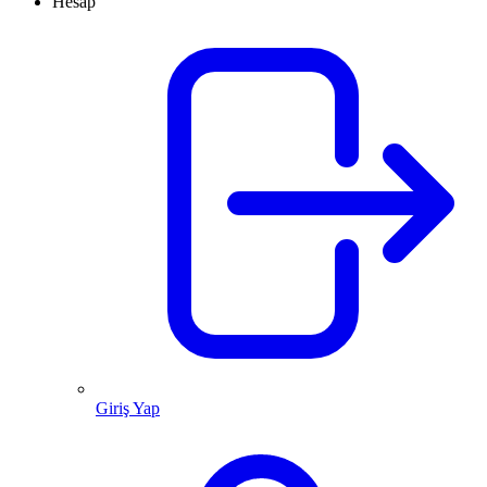
Hesap
Giriş Yap