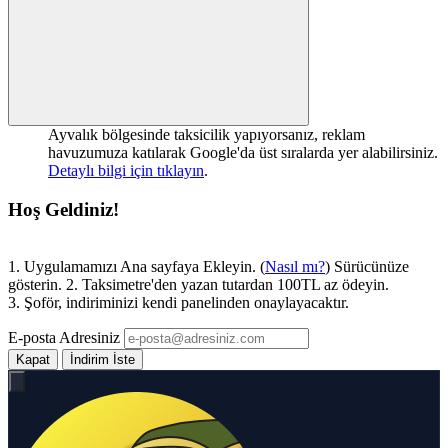
Ayvalık bölgesinde taksicilik yapıyorsanız, reklam
havuzumuza katılarak Google'da üst sıralarda yer alabilirsiniz.
Detaylı bilgi için tıklayın
.
Hoş Geldiniz!
1. Uygulamamızı Ana sayfaya Ekleyin. (
Nasıl mı?
) Sürücünüze
gösterin. 2. Taksimetre'den yazan tutardan 100TL az ödeyin.
3. Şoför, indiriminizi kendi panelinden onaylayacaktır.
E-posta Adresiniz
Kapat
İndirim İste