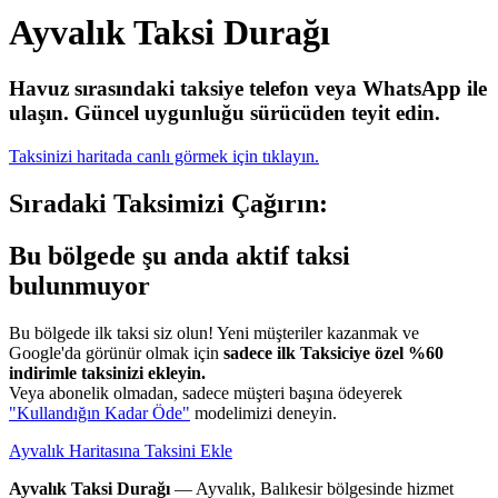
Ayvalık Taksi Durağı
Havuz sırasındaki taksiye telefon veya WhatsApp ile
ulaşın.
Güncel uygunluğu sürücüden teyit edin.
Taksinizi haritada canlı görmek için tıklayın.
Sıradaki Taksimizi Çağırın:
Bu bölgede şu anda aktif taksi
bulunmuyor
Bu bölgede ilk taksi siz olun! Yeni müşteriler kazanmak ve
Google'da görünür olmak için
sadece ilk Taksiciye özel %60
indirimle taksinizi ekleyin.
Veya abonelik olmadan, sadece müşteri başına ödeyerek
"Kullandığın Kadar Öde"
modelimizi deneyin.
Ayvalık Haritasına Taksini Ekle
Ayvalık Taksi Durağı
— Ayvalık, Balıkesir bölgesinde hizmet