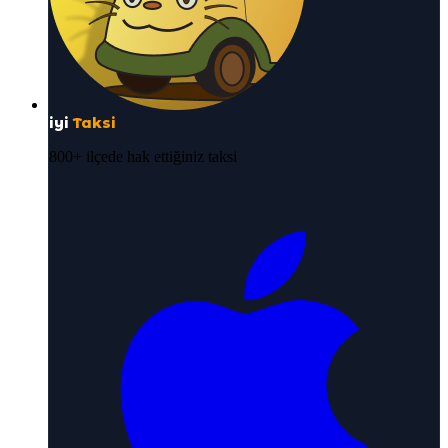
iyi
Taksi
800+ ilçede hak ettiğiniz taksi