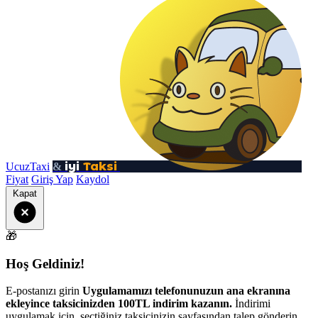
iyi
Taksi
UcuzTaxi
&
Fiyat
Giriş Yap
Kaydol
Kapat
🎁
Hoş Geldiniz!
E-postanızı girin
Uygulamamızı telefonunuzun ana ekranına
ekleyince taksicinizden 100TL indirim kazanın.
İndirimi
uygulamak için, seçtiğiniz taksicinizin sayfasından talep gönderin.