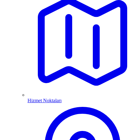
Hizmet Noktaları