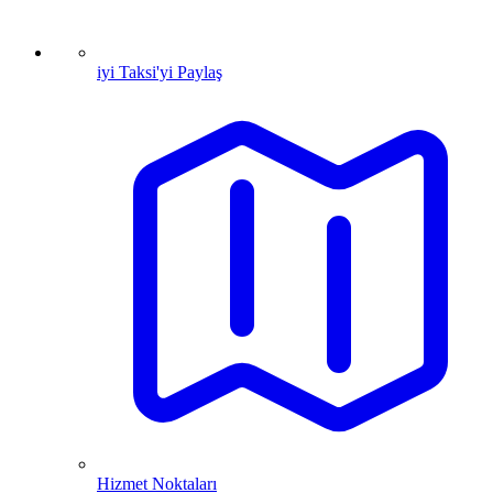
iyi Taksi'yi Paylaş
Hizmet Noktaları