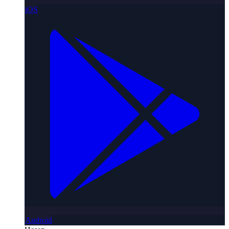
iOS
Android