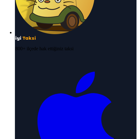
iyi
Taksi
800+ ilçede hak ettiğiniz taksi