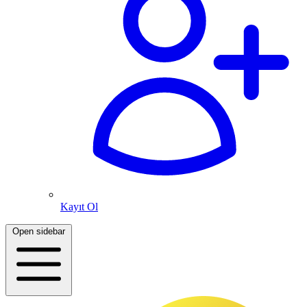
Kayıt Ol
Open sidebar