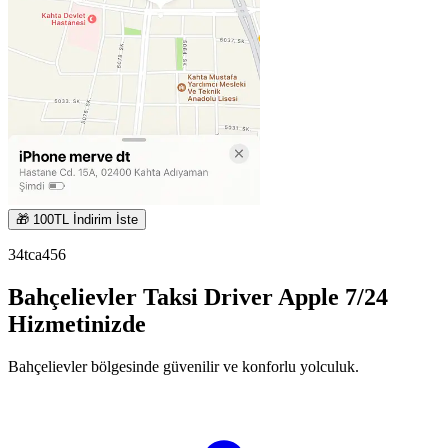
🎁 100TL İndirim İste
34tca456
Bahçelievler Taksi Driver Apple 7/24
Hizmetinizde
Bahçelievler bölgesinde güvenilir ve konforlu yolculuk.