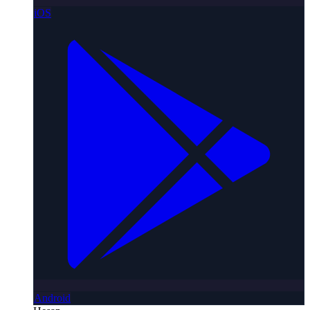
iOS
Android