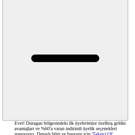
Evet! Duragan bölgesindeki ilk üyelerimize özelhoş geldin
avantajları ve %60'a varan indirimli üyelik seçenekleri
sunuyoruz. Detaylı bilgi ve başvuru için
'Taksici Ol',