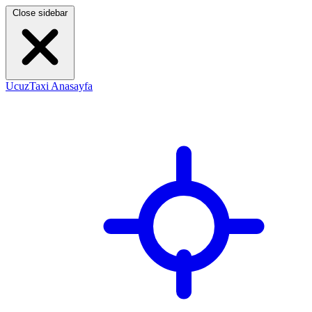
Close sidebar
UcuzTaxi Anasayfa