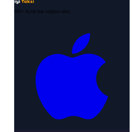
iyi
Taksi
800+ ilçede hak ettiğiniz taksi