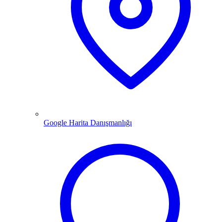
Google Harita Danışmanlığı