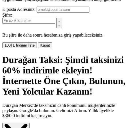
E-posta Adresiniz:
Şifre:
Bu şifre ile daha sonra hesabınıza giriş yapabileceksiniz.
100TL İndirim İste
Kapat
Durağan Taksi: Şimdi taksinizi
60% indirimle ekleyin!
İnternette Öne Çıkın, Bulunun,
Yeni Yolcular Kazanın!
Durağan Merkez'de taksinizin canlı konumunu müşterilerinizle
paylaşın. Google'da bulunun. Gelirinizi Artırın.
Yıllık üyelikte
$360.0 indirimi kaçırmayın.