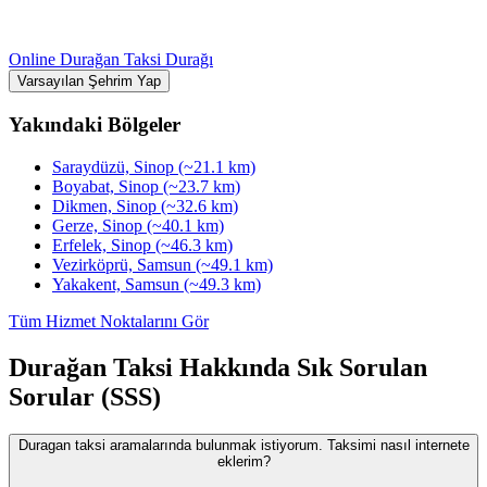
Online Durağan Taksi Durağı
Varsayılan Şehrim Yap
Yakındaki Bölgeler
Saraydüzü, Sinop
(~21.1 km)
Boyabat, Sinop
(~23.7 km)
Dikmen, Sinop
(~32.6 km)
Gerze, Sinop
(~40.1 km)
Erfelek, Sinop
(~46.3 km)
Vezirköprü, Samsun
(~49.1 km)
Yakakent, Samsun
(~49.3 km)
Tüm Hizmet Noktalarını Gör
Durağan Taksi Hakkında Sık Sorulan
Sorular (SSS)
Duragan taksi aramalarında bulunmak istiyorum. Taksimi nasıl internete
eklerim?