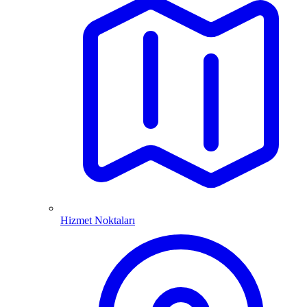
Hizmet Noktaları