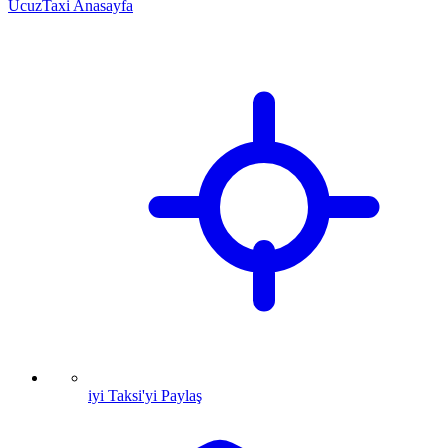
UcuzTaxi Anasayfa
iyi Taksi'yi Paylaş