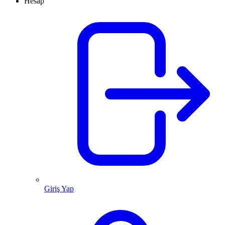
Hesap
Giriş Yap