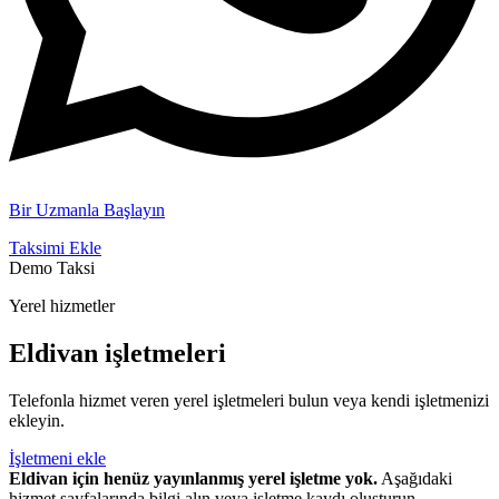
Bir Uzmanla Başlayın
Taksimi Ekle
Demo Taksi
Yerel hizmetler
Eldivan işletmeleri
Telefonla hizmet veren yerel işletmeleri bulun veya kendi işletmenizi
ekleyin.
İşletmeni ekle
Eldivan için henüz yayınlanmış yerel işletme yok.
Aşağıdaki
hizmet sayfalarında bilgi alın veya işletme kaydı oluşturun.