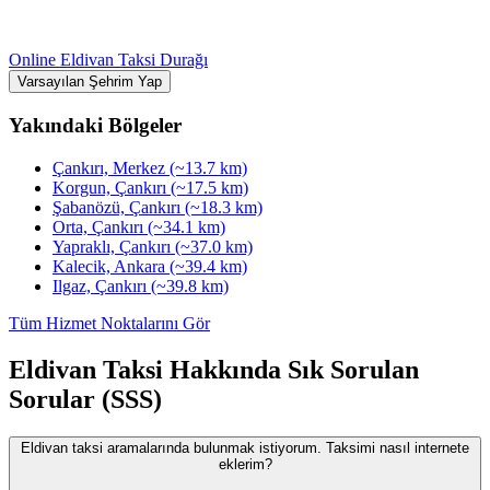
Online Eldivan Taksi Durağı
Varsayılan Şehrim Yap
Yakındaki Bölgeler
Çankırı, Merkez
(~13.7 km)
Korgun, Çankırı
(~17.5 km)
Şabanözü, Çankırı
(~18.3 km)
Orta, Çankırı
(~34.1 km)
Yapraklı, Çankırı
(~37.0 km)
Kalecik, Ankara
(~39.4 km)
Ilgaz, Çankırı
(~39.8 km)
Tüm Hizmet Noktalarını Gör
Eldivan Taksi Hakkında Sık Sorulan
Sorular (SSS)
Eldivan taksi aramalarında bulunmak istiyorum. Taksimi nasıl internete
eklerim?