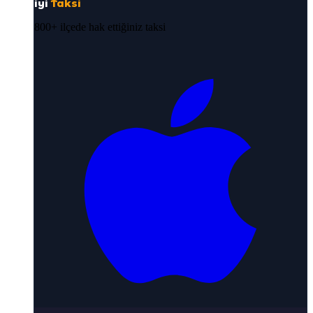
iyi
Taksi
800+ ilçede hak ettiğiniz taksi