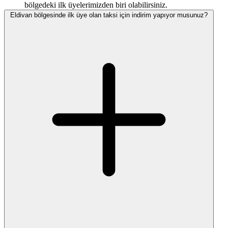
bölgedeki ilk üyelerimizden biri olabilirsiniz.
Eldivan bölgesinde ilk üye olan taksi için indirim yapıyor musunuz?