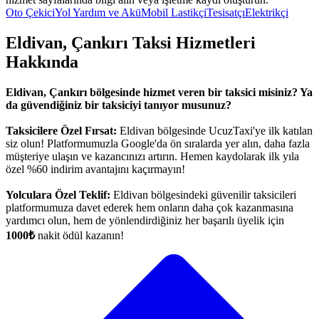
Oto Çekici
Yol Yardım ve Akü
Mobil Lastikçi
Tesisatçı
Elektrikçi
Eldivan, Çankırı Taksi Hizmetleri
Hakkında
Eldivan, Çankırı bölgesinde hizmet veren bir taksici misiniz? Ya
da güvendiğiniz bir taksiciyi tanıyor musunuz?
Taksicilere Özel Fırsat:
Eldivan bölgesinde UcuzTaxi'ye ilk katılan
siz olun! Platformumuzla Google'da ön sıralarda yer alın, daha fazla
müşteriye ulaşın ve kazancınızı artırın. Hemen kaydolarak ilk yıla
özel %60 indirim avantajını kaçırmayın!
Yolculara Özel Teklif:
Eldivan bölgesindeki güvenilir taksicileri
platformumuza davet ederek hem onların daha çok kazanmasına
yardımcı olun, hem de yönlendirdiğiniz her başarılı üyelik için
1000₺
nakit ödül kazanın!