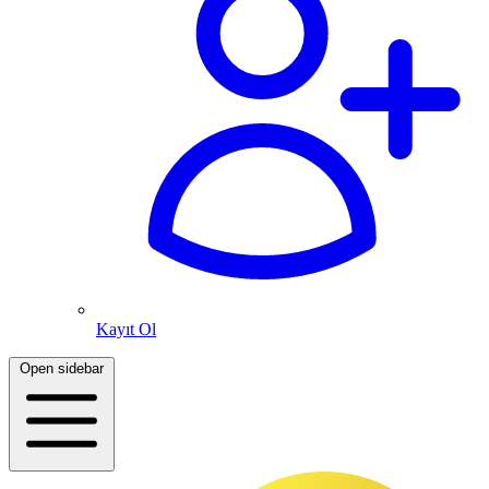
Kayıt Ol
Open sidebar