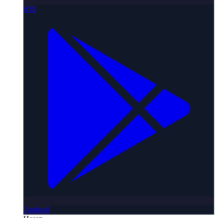
iOS
Android