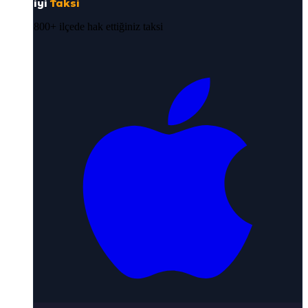
iyi
Taksi
800+ ilçede hak ettiğiniz taksi