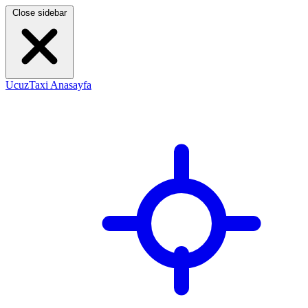
Close sidebar
UcuzTaxi Anasayfa