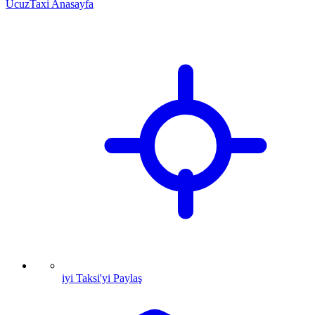
UcuzTaxi Anasayfa
iyi Taksi'yi Paylaş