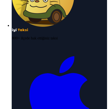
iyi
Taksi
800+ ilçede hak ettiğiniz taksi