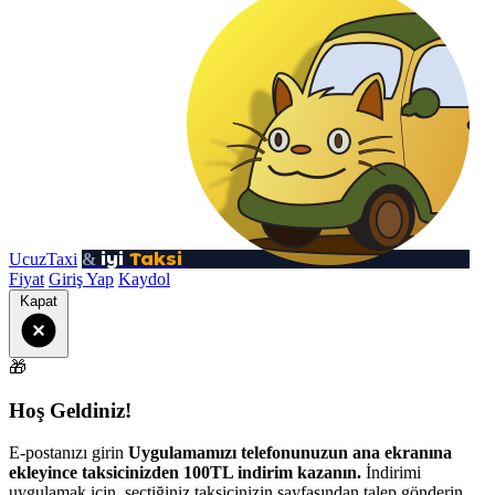
iyi
Taksi
UcuzTaxi
&
Fiyat
Giriş Yap
Kaydol
Kapat
🎁
Hoş Geldiniz!
E-postanızı girin
Uygulamamızı telefonunuzun ana ekranına
ekleyince taksicinizden 100TL indirim kazanın.
İndirimi
uygulamak için, seçtiğiniz taksicinizin sayfasından talep gönderin.