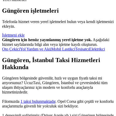
Güngören işletmeleri
Telefonla hizmet veren yerel işletmeleri bulun veya kendi işletmenizi
ekleyin.
İşletmeni ekle
Güngören için henüz yayınlanmış yerel işletme yok.
Aşağıdaki
hizmet sayfalarında bilgi alın veya işletme kaydı oluşturun.
Oto Çekici
Yol Yardım ve Akü
Mobil Lastikçi
Tesisatçı
Elektrikçi
Güngören, İstanbul Taksi Hizmetleri
Hakkında
Güngören bölgesinde güvenilir, hızlı ve uygun fiyatlı taksi mi
arıyorsunuz? UcuzTaxi, Güngören, İstanbul ve çevresindeki tüm
ulaşım ihtiyaçlarınız için modern ve konforlu araçlarıyla
hizmetinizdedir.
Filomuzda
1 taksi bulunmaktadır
. Opel Corsa gibi çeşitli ve konforlu
araçlarımızla güvenli bir yolculuk sizi bekliyor.
1 deneyimli şoförümüz (Driver Apple vb.) sizi Güngören bölgesinde