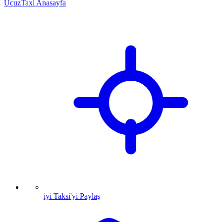
UcuzTaxi Anasayfa
iyi Taksi'yi Paylaş