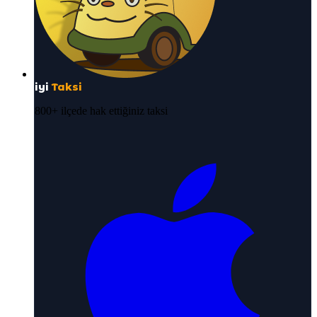
iyi
Taksi
800+ ilçede hak ettiğiniz taksi