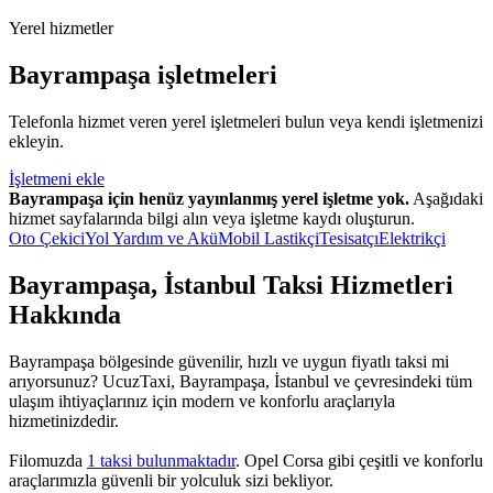
Yerel hizmetler
Bayrampaşa işletmeleri
Telefonla hizmet veren yerel işletmeleri bulun veya kendi işletmenizi
ekleyin.
İşletmeni ekle
Bayrampaşa için henüz yayınlanmış yerel işletme yok.
Aşağıdaki
hizmet sayfalarında bilgi alın veya işletme kaydı oluşturun.
Oto Çekici
Yol Yardım ve Akü
Mobil Lastikçi
Tesisatçı
Elektrikçi
Bayrampaşa, İstanbul Taksi Hizmetleri
Hakkında
Bayrampaşa bölgesinde güvenilir, hızlı ve uygun fiyatlı taksi mi
arıyorsunuz? UcuzTaxi, Bayrampaşa, İstanbul ve çevresindeki tüm
ulaşım ihtiyaçlarınız için modern ve konforlu araçlarıyla
hizmetinizdedir.
Filomuzda
1 taksi bulunmaktadır
. Opel Corsa gibi çeşitli ve konforlu
araçlarımızla güvenli bir yolculuk sizi bekliyor.