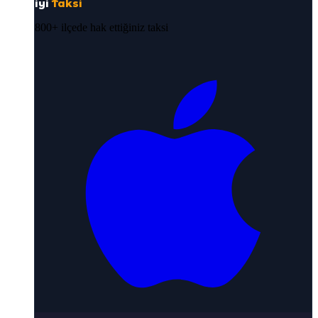
iyi
Taksi
800+ ilçede hak ettiğiniz taksi