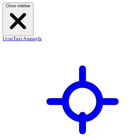
Close sidebar
UcuzTaxi Anasayfa