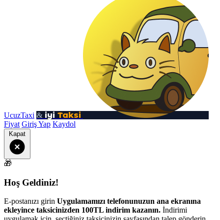
iyi
Taksi
UcuzTaxi
&
Fiyat
Giriş Yap
Kaydol
Kapat
🎁
Hoş Geldiniz!
E-postanızı girin
Uygulamamızı telefonunuzun ana ekranına
ekleyince taksicinizden 100TL indirim kazanın.
İndirimi
uygulamak için, seçtiğiniz taksicinizin sayfasından talep gönderin.