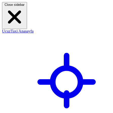
Close sidebar
UcuzTaxi Anasayfa