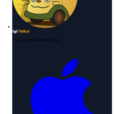
iyi
Taksi
800+ ilçede hak ettiğiniz taksi