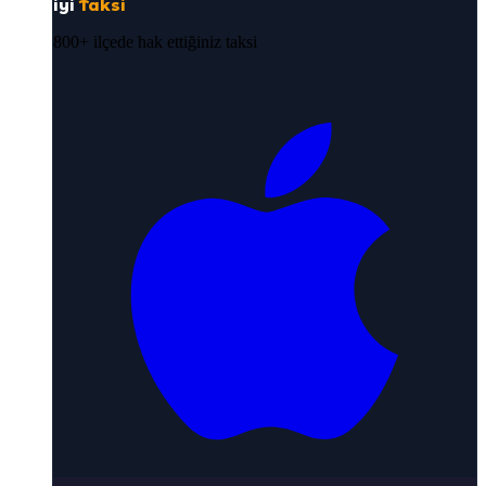
iyi
Taksi
800+ ilçede hak ettiğiniz taksi