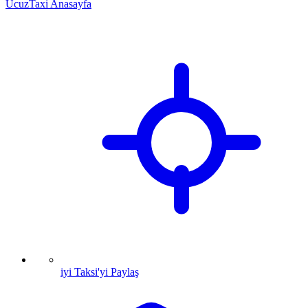
UcuzTaxi Anasayfa
iyi Taksi'yi Paylaş