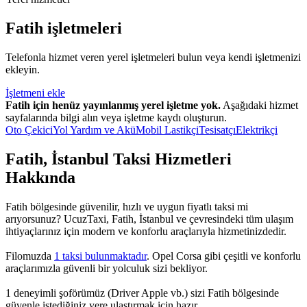
Fatih işletmeleri
Telefonla hizmet veren yerel işletmeleri bulun veya kendi işletmenizi
ekleyin.
İşletmeni ekle
Fatih için henüz yayınlanmış yerel işletme yok.
Aşağıdaki hizmet
sayfalarında bilgi alın veya işletme kaydı oluşturun.
Oto Çekici
Yol Yardım ve Akü
Mobil Lastikçi
Tesisatçı
Elektrikçi
Fatih, İstanbul Taksi Hizmetleri
Hakkında
Fatih bölgesinde güvenilir, hızlı ve uygun fiyatlı taksi mi
arıyorsunuz? UcuzTaxi, Fatih, İstanbul ve çevresindeki tüm ulaşım
ihtiyaçlarınız için modern ve konforlu araçlarıyla hizmetinizdedir.
Filomuzda
1 taksi bulunmaktadır
. Opel Corsa gibi çeşitli ve konforlu
araçlarımızla güvenli bir yolculuk sizi bekliyor.
1 deneyimli şoförümüz (Driver Apple vb.) sizi Fatih bölgesinde
güvenle istediğiniz yere ulaştırmak için hazır.