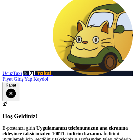
iyi
Taksi
UcuzTaxi
&
Fiyat
Giriş Yap
Kaydol
Kapat
🎁
Hoş Geldiniz!
E-postanızı girin
Uygulamamızı telefonunuzun ana ekranına
ekleyince taksicinizden 100TL indirim kazanın.
İndirimi
uygulamak için, seçtiğiniz taksicinizin sayfasından talep gönderin.