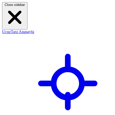
Close sidebar
UcuzTaxi Anasayfa