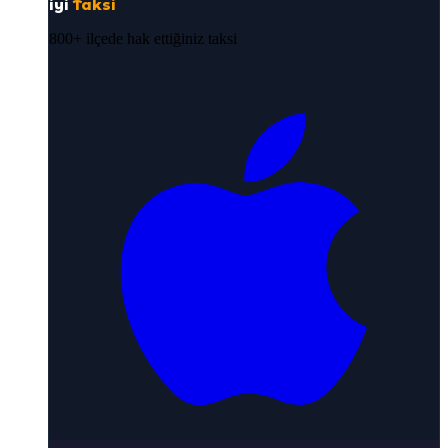
iyi
Taksi
800+ ilçede hak ettiğiniz taksi