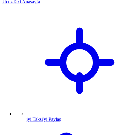
UcuzTaxi Anasayfa
iyi Taksi'yi Paylaş