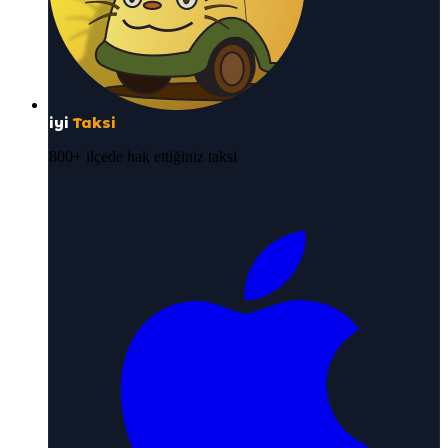
iyi
Taksi
800+ ilçede hak ettiğiniz taksi