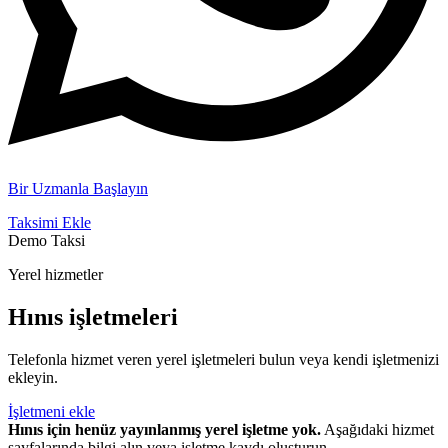
Bir Uzmanla Başlayın
Taksimi Ekle
Demo Taksi
Yerel hizmetler
Hınıs işletmeleri
Telefonla hizmet veren yerel işletmeleri bulun veya kendi işletmenizi
ekleyin.
İşletmeni ekle
Hınıs için henüz yayınlanmış yerel işletme yok.
Aşağıdaki hizmet
sayfalarında bilgi alın veya işletme kaydı oluşturun.