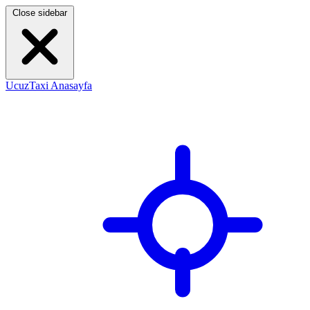
Close sidebar
UcuzTaxi Anasayfa