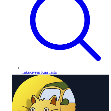
Taksiciysen Karşılaştır