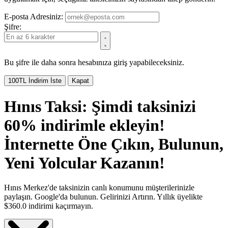
E-posta Adresiniz:
Şifre:
Bu şifre ile daha sonra hesabınıza giriş yapabileceksiniz.
100TL İndirim İste
Kapat
Hınıs Taksi: Şimdi taksinizi
60% indirimle ekleyin!
İnternette Öne Çıkın, Bulunun,
Yeni Yolcular Kazanın!
Hınıs Merkez'de taksinizin canlı konumunu müşterilerinizle
paylaşın. Google'da bulunun. Gelirinizi Artırın.
Yıllık üyelikte
$360.0 indirimi kaçırmayın.