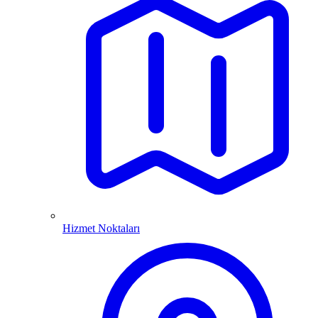
Hizmet Noktaları