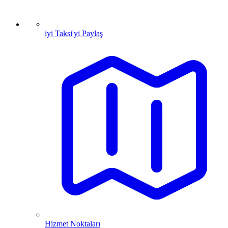
iyi Taksi'yi Paylaş
Hizmet Noktaları