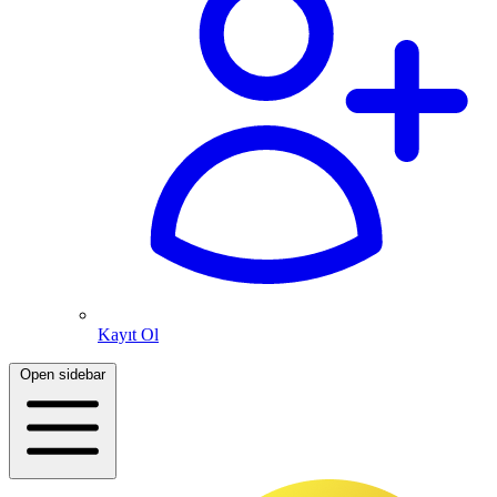
Kayıt Ol
Open sidebar