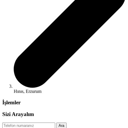
Hınıs, Erzurum
İşlemler
Sizi Arayalım
Ara