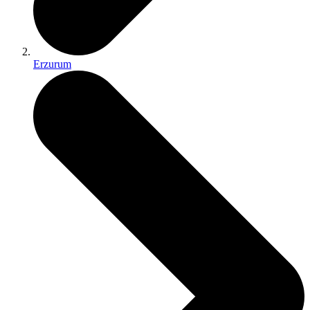
Erzurum