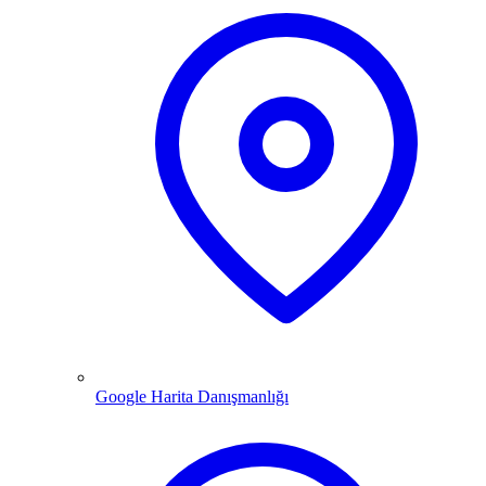
Google Harita Danışmanlığı