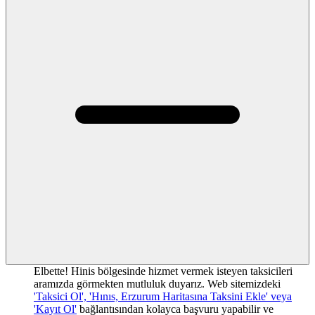
Elbette! Hinis bölgesinde hizmet vermek isteyen taksicileri
aramızda görmekten mutluluk duyarız. Web sitemizdeki
'Taksici Ol', 'Hınıs, Erzurum Haritasına Taksini Ekle' veya
'Kayıt Ol'
bağlantısından kolayca başvuru yapabilir ve