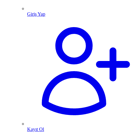
Giriş Yap
Kayıt Ol