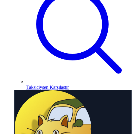
Taksiciysen Karşılaştır