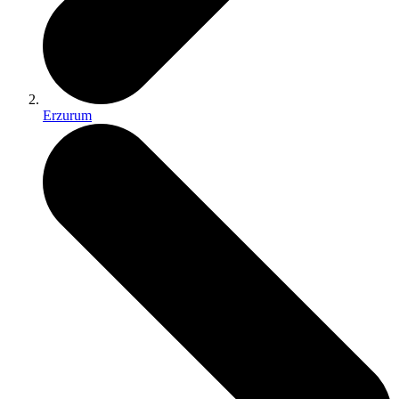
Erzurum