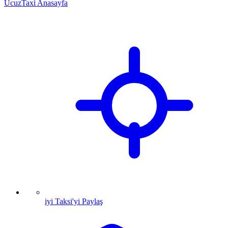
UcuzTaxi Anasayfa
iyi Taksi'yi Paylaş