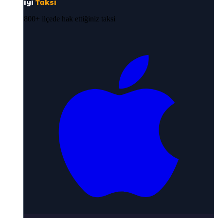
iyi
Taksi
800+ ilçede hak ettiğiniz taksi