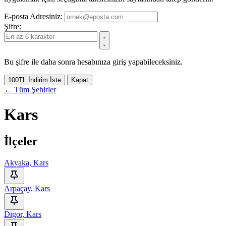
E-posta Adresiniz:
Şifre:
Bu şifre ile daha sonra hesabınıza giriş yapabileceksiniz.
100TL İndirim İste
Kapat
← Tüm Şehirler
Kars
İlçeler
Akyaka, Kars
Arpaçay, Kars
Digor, Kars