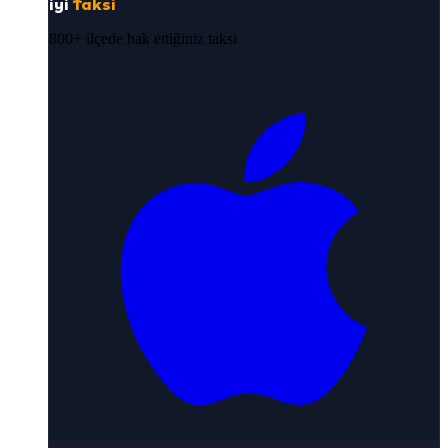
iyi
Taksi
800+ ilçede hak ettiğiniz taksi