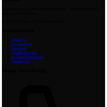
Taksi şirketleri için dijital çözüm platformu. Daha fazla müşteriye
ulaşın, gelirinizi artırın.
© 2026 UcuzTaxi - Tüm Hakları Saklıdır
Hızlı Bağlantılar
Anasayfa
Fiyatlandırma
Karşılaştır
Gizlilik Politikası
iyi Taksi Uygulaması
iyitaksi.com
İletişim (Taksiciler için)