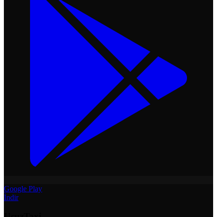
Google Play
İndir
UcuzTaxi