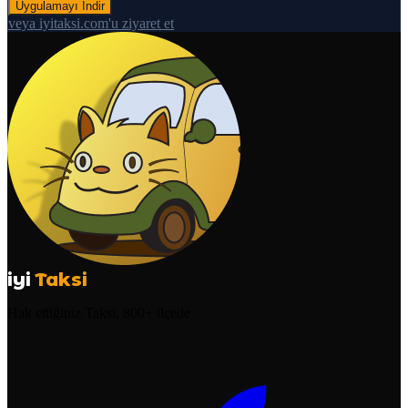
Uygulamayı İndir
veya iyitaksi.com'u ziyaret et
iyi
Taksi
Hak ettiğiniz Taksi, 800+ ilçede