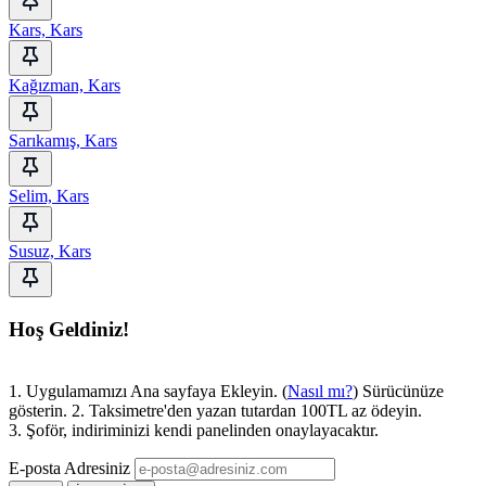
Kars, Kars
Kağızman, Kars
Sarıkamış, Kars
Selim, Kars
Susuz, Kars
Hoş Geldiniz!
1. Uygulamamızı Ana sayfaya Ekleyin. (
Nasıl mı?
) Sürücünüze
gösterin. 2. Taksimetre'den yazan tutardan 100TL az ödeyin.
3. Şoför, indiriminizi kendi panelinden onaylayacaktır.
E-posta Adresiniz