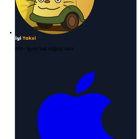
iyi
Taksi
800+ ilçede hak ettiğiniz taksi