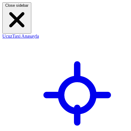
Close sidebar
UcuzTaxi Anasayfa