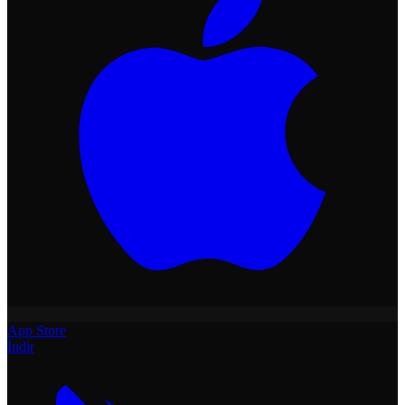
App Store
İndir