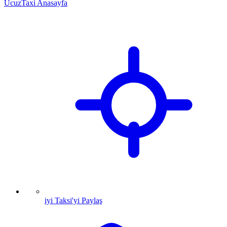
UcuzTaxi Anasayfa
iyi Taksi'yi Paylaş