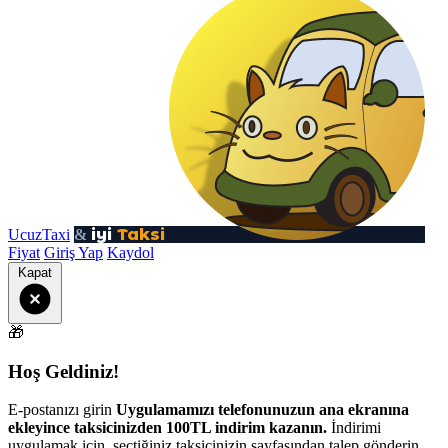
iyi
Taksi
UcuzTaxi
&
Fiyat
Giriş Yap
Kaydol
Kapat
🎁
Hoş Geldiniz!
E-postanızı girin
Uygulamamızı telefonunuzun ana ekranına
ekleyince taksicinizden 100TL indirim kazanın.
İndirimi
uygulamak için, seçtiğiniz taksicinizin sayfasından talep gönderin.