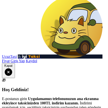
iyi
Taksi
UcuzTaxi
&
Fiyat
Giriş Yap
Kaydol
Kapat
🎁
Hoş Geldiniz!
E-postanızı girin
Uygulamamızı telefonunuzun ana ekranına
ekleyince taksicinizden 100TL indirim kazanın.
İndirimi
uygulamak için, seçtiğiniz taksicinizin sayfasından talep gönderin.