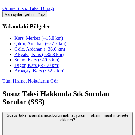
Online Susuz Taksi Durağı
Varsayılan Şehrim Yap
Yakındaki Bölgeler
Kars, Merkez
(~15.8 km)
Çıldır, Ardahan
(~27.7 km)
Göle, Ardahan
(~36.6 km)
Akyaka, Kars
(~36.8 km)
Selim, Kars
(~49.3 km)
Digor, Kars
(~51.0 km)
Arpaçay, Kars
(~52.2 km)
Tüm Hizmet Noktalarını Gör
Susuz Taksi Hakkında Sık Sorulan
Sorular (SSS)
Susuz taksi aramalarında bulunmak istiyorum. Taksimi nasıl internete
eklerim?