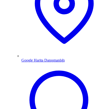
Google Harita Danışmanlığı