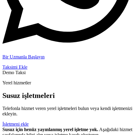
Bir Uzmanla Başlayın
Taksimi Ekle
Demo Taksi
Yerel hizmetler
Susuz işletmeleri
Telefonla hizmet veren yerel işletmeleri bulun veya kendi işletmenizi
ekleyin.
İşletmeni ekle
Susuz için henüz yayınlanmış yerel işletme yok.
Aşağıdaki hizmet
sayfalarında bilgi alın veya işletme kaydı oluşturun.