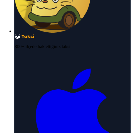
iyi
Taksi
800+ ilçede hak ettiğiniz taksi