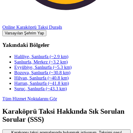
Online Karaköprü Taksi Durağı
Varsayılan Şehrim Yap
Yakındaki Bölgeler
Haliliye, Şanlıurfa
(~2.9 km)
Şanlıurfa, Merkez
(~3.2 km)
Eyyübiye, Şanlıurfa
(~5.3 km)
Bozova, Şanlıurfa
(~30.8 km)
Hilvan, Şanlıurfa
(~40.8 km)
Harran, Şanlıurfa
(~41.8 km)
Suruç, Şanlıurfa
(~43.3 km)
Tüm Hizmet Noktalarını Gör
Karaköprü Taksi Hakkında Sık Sorulan
Sorular (SSS)
Karakopru taksi aramalarında bulunmak istiyorum. Taksimi nasıl