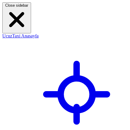
Close sidebar
UcuzTaxi Anasayfa