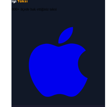
iyi
Taksi
800+ ilçede hak ettiğiniz taksi