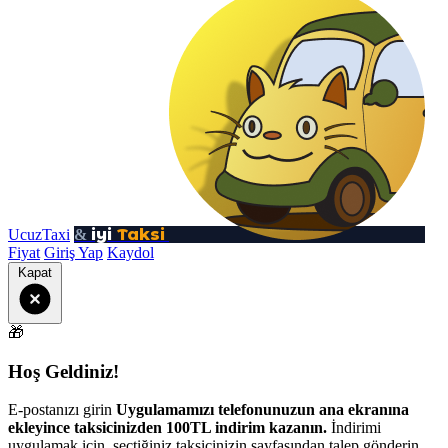
iyi
Taksi
UcuzTaxi
&
Fiyat
Giriş Yap
Kaydol
Kapat
🎁
Hoş Geldiniz!
E-postanızı girin
Uygulamamızı telefonunuzun ana ekranına
ekleyince taksicinizden 100TL indirim kazanın.
İndirimi
uygulamak için, seçtiğiniz taksicinizin sayfasından talep gönderin.