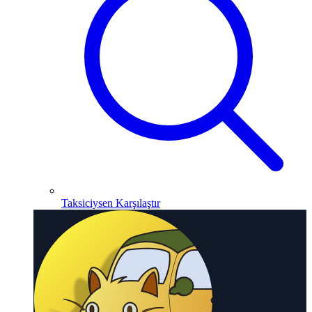
Taksiciysen Karşılaştır