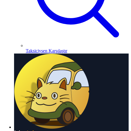
Taksiciysen Karşılaştır