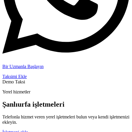
Bir Uzmanla Başlayın
Taksimi Ekle
Demo Taksi
Yerel hizmetler
Şanlıurfa işletmeleri
Telefonla hizmet veren yerel işletmeleri bulun veya kendi işletmenizi
ekleyin.