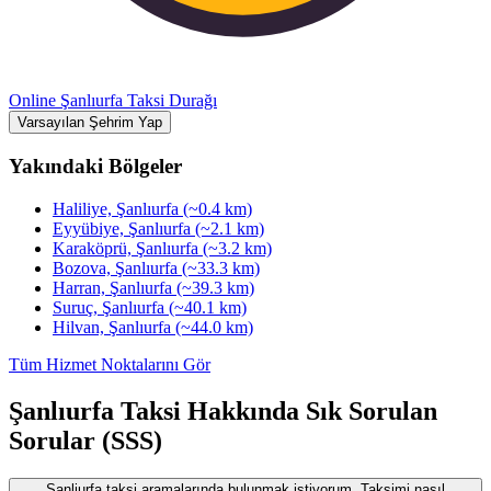
Online Şanlıurfa Taksi Durağı
Varsayılan Şehrim Yap
Yakındaki Bölgeler
Haliliye, Şanlıurfa
(~0.4 km)
Eyyübiye, Şanlıurfa
(~2.1 km)
Karaköprü, Şanlıurfa
(~3.2 km)
Bozova, Şanlıurfa
(~33.3 km)
Harran, Şanlıurfa
(~39.3 km)
Suruç, Şanlıurfa
(~40.1 km)
Hilvan, Şanlıurfa
(~44.0 km)
Tüm Hizmet Noktalarını Gör
Şanlıurfa Taksi Hakkında Sık Sorulan
Sorular (SSS)
Sanliurfa taksi aramalarında bulunmak istiyorum. Taksimi nasıl