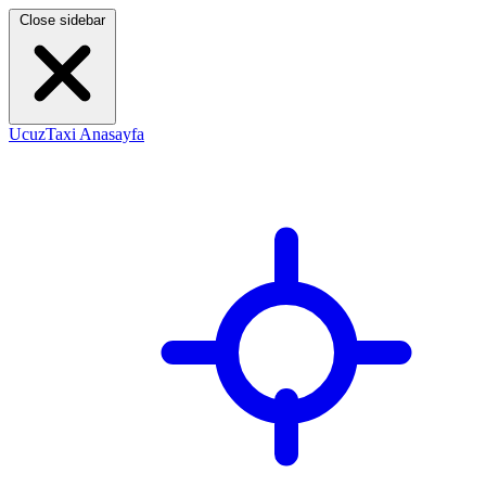
Close sidebar
UcuzTaxi Anasayfa