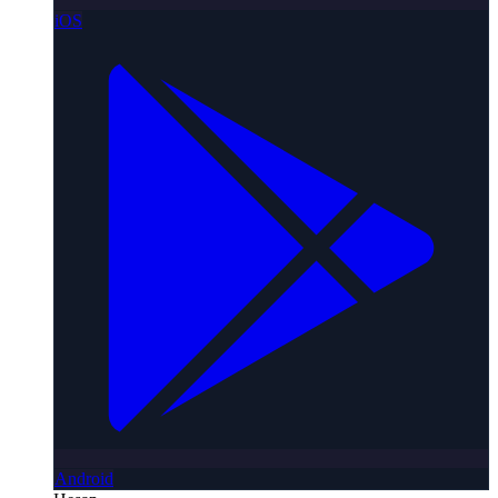
iOS
Android