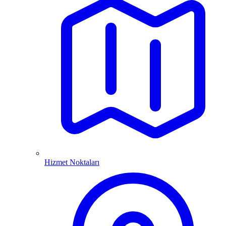
Hizmet Noktaları