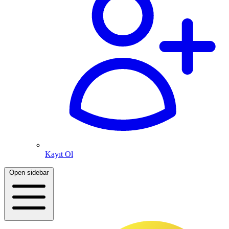
Kayıt Ol
Open sidebar