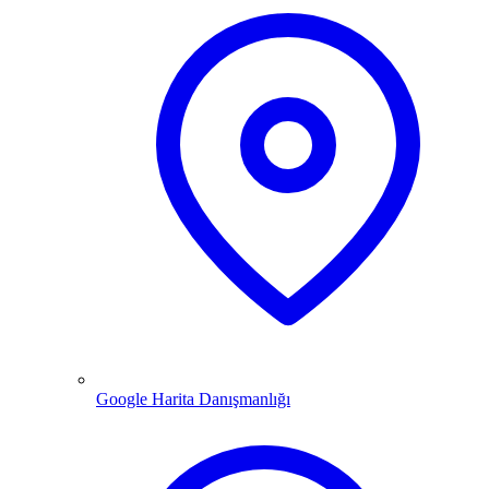
Google Harita Danışmanlığı