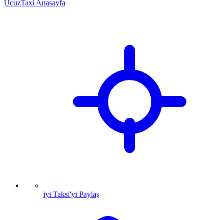
UcuzTaxi Anasayfa
iyi Taksi'yi Paylaş