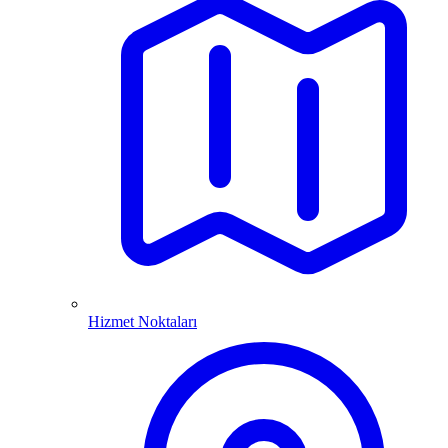
Hizmet Noktaları