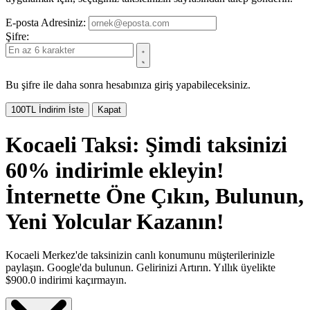
E-posta Adresiniz:
Şifre:
Bu şifre ile daha sonra hesabınıza giriş yapabileceksiniz.
100TL İndirim İste
Kapat
Kocaeli Taksi: Şimdi taksinizi
60% indirimle ekleyin!
İnternette Öne Çıkın, Bulunun,
Yeni Yolcular Kazanın!
Kocaeli Merkez'de taksinizin canlı konumunu müşterilerinizle
paylaşın. Google'da bulunun. Gelirinizi Artırın.
Yıllık üyelikte
$900.0 indirimi kaçırmayın.