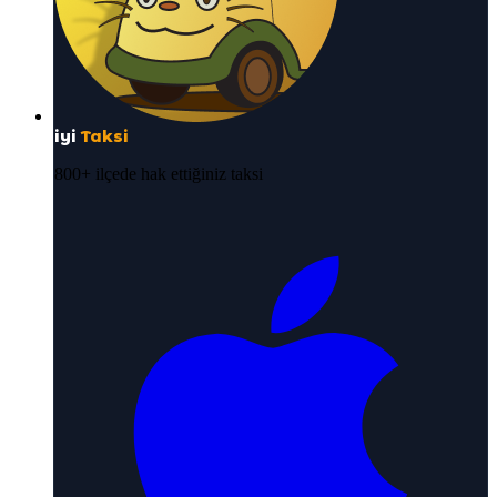
iyi
Taksi
800+ ilçede hak ettiğiniz taksi