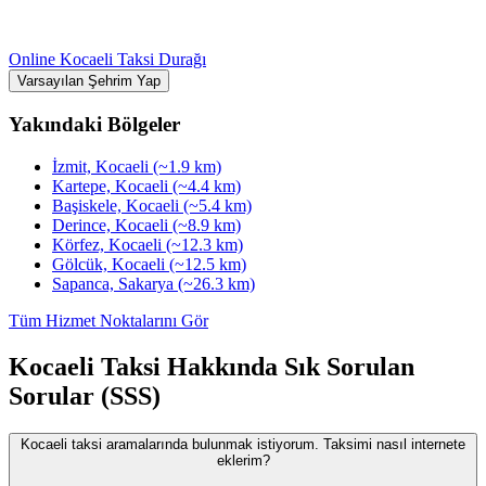
Online Kocaeli Taksi Durağı
Varsayılan Şehrim Yap
Yakındaki Bölgeler
İzmit, Kocaeli
(~1.9 km)
Kartepe, Kocaeli
(~4.4 km)
Başiskele, Kocaeli
(~5.4 km)
Derince, Kocaeli
(~8.9 km)
Körfez, Kocaeli
(~12.3 km)
Gölcük, Kocaeli
(~12.5 km)
Sapanca, Sakarya
(~26.3 km)
Tüm Hizmet Noktalarını Gör
Kocaeli Taksi Hakkında Sık Sorulan
Sorular (SSS)
Kocaeli taksi aramalarında bulunmak istiyorum. Taksimi nasıl internete
eklerim?