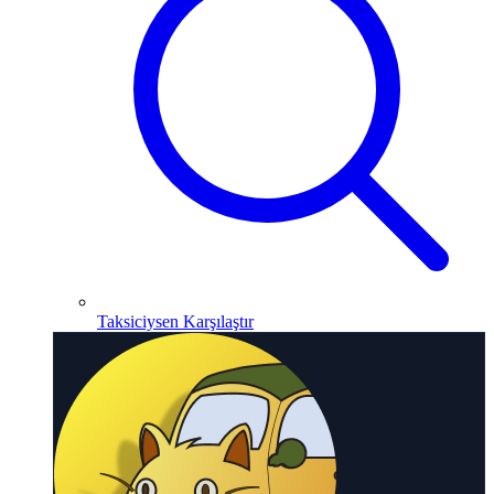
Taksiciysen Karşılaştır