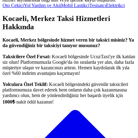
Oto Çekici
Yol Yardım ve Akü
Mobil Lastikçi
Tesisatçı
Elektrikçi
Kocaeli, Merkez Taksi Hizmetleri
Hakkında
Kocaeli, Merkez bölgesinde hizmet veren bir taksici misiniz? Ya
da güvendiğiniz bir taksiciyi tanıyor musunuz?
Taksicilere Özel Fırsat:
Kocaeli bölgesinde UcuzTaxi'ye ilk katılan
siz olun! Platformumuzla Google'da ön sıralarda yer alın, daha fazla
müşteriye ulaşın ve kazancınızı artırın. Hemen kaydolarak ilk yıla
özel %60 indirim avantajını kaçırmayın!
Yolculara Özel Teklif:
Kocaeli bölgesindeki güvenilir taksicileri
platformumuza davet ederek hem onların daha çok kazanmasına
yardımcı olun, hem de yönlendirdiğiniz her başarılı üyelik için
1000₺
nakit ödül kazanın!