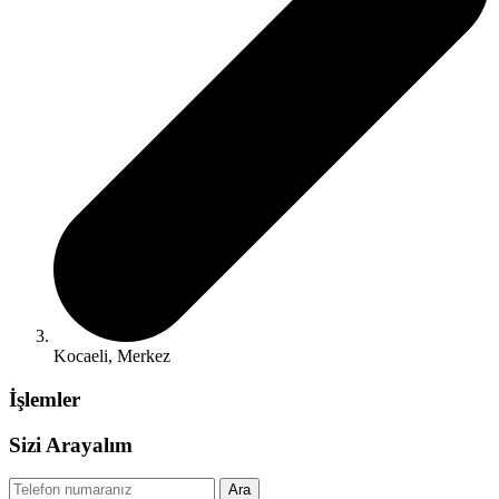
Kocaeli, Merkez
İşlemler
Sizi Arayalım
Ara