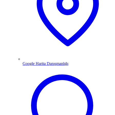
Google Harita Danışmanlığı