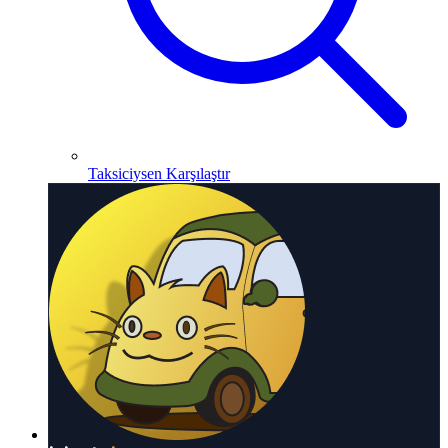
Taksiciysen Karşılaştır