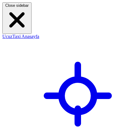
Close sidebar
UcuzTaxi Anasayfa