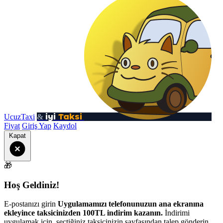
iyi
Taksi
UcuzTaxi
&
Fiyat
Giriş Yap
Kaydol
Kapat
🎁
Hoş Geldiniz!
E-postanızı girin
Uygulamamızı telefonunuzun ana ekranına
ekleyince taksicinizden 100TL indirim kazanın.
İndirimi
uygulamak için, seçtiğiniz taksicinizin sayfasından talep gönderin.