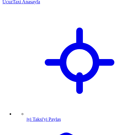
UcuzTaxi Anasayfa
iyi Taksi'yi Paylaş