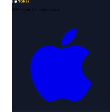
iyi
Taksi
800+ ilçede hak ettiğiniz taksi