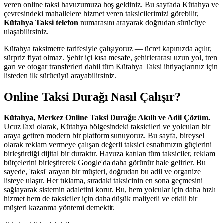
veren online taksi havuzumuza hoş geldiniz. Bu sayfada Kütahya ve
çevresindeki mahallelere hizmet veren taksicilerimizi görebilir,
Kütahya Taksi telefon
numarasını arayarak doğrudan sürücüye
ulaşabilirsiniz.
Kütahya taksimetre tarifesiyle çalışıyoruz — ücret kapınızda açılır,
sürpriz fiyat olmaz. Şehir içi kısa mesafe, şehirlerarası uzun yol, tren
garı ve otogar transferleri dahil tüm Kütahya Taksi ihtiyaçlarınız için
listeden ilk sürücüyü arayabilirsiniz.
Online Taksi Durağı Nasıl Çalışır?
Kütahya, Merkez Online Taksi Durağı: Akıllı ve Adil Çözüm.
UcuzTaxi olarak, Kütahya bölgesindeki taksicileri ve yolcuları bir
araya getiren modern bir platform sunuyoruz. Bu sayfa, bireysel
olarak reklam vermeye çalışan değerli taksici esnafımızın güçlerini
birleştirdiği dijital bir duraktır. Havuza katılan tüm taksiciler, reklam
bütçelerini birleştirerek Google'da daha görünür hale gelirler. Bu
sayede, 'taksi' arayan bir müşteri, doğrudan bu adil ve organize
listeye ulaşır. Her tıklama, sıradaki taksicinin en sona geçmesini
sağlayarak sistemin adaletini korur. Bu, hem yolcular için daha hızlı
hizmet hem de taksiciler için daha düşük maliyetli ve etkili bir
müşteri kazanma yöntemi demektir.