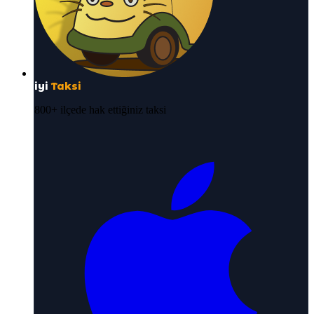
iyi
Taksi
800+ ilçede hak ettiğiniz taksi