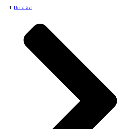
UcuzTaxi