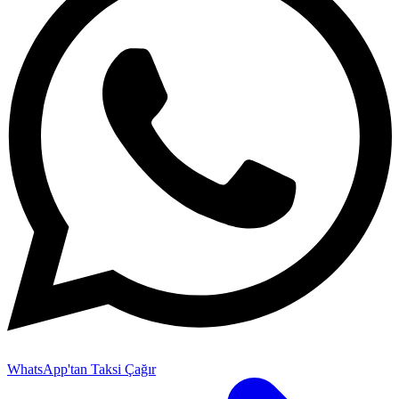
WhatsApp'tan Taksi Çağır