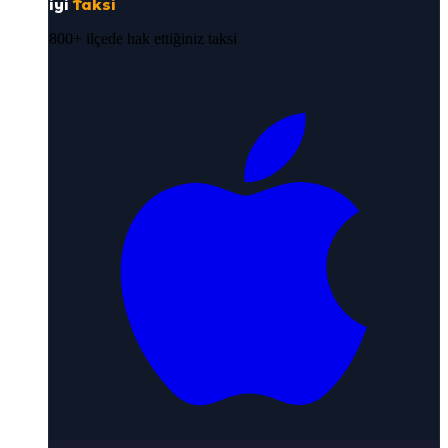
iyi
Taksi
800+ ilçede hak ettiğiniz taksi