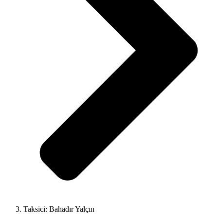
Taksici: Bahadır Yalçın