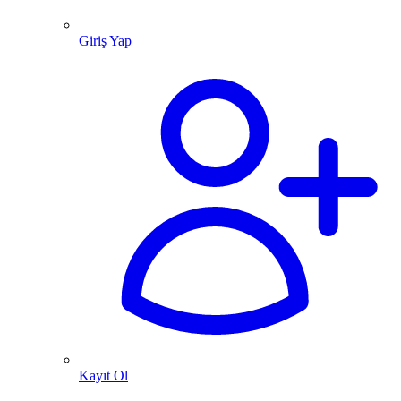
Giriş Yap
Kayıt Ol