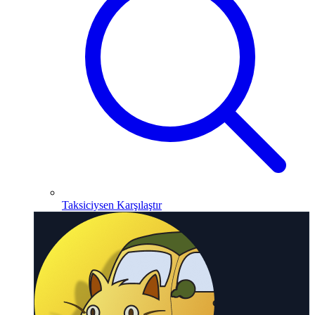
Taksiciysen Karşılaştır