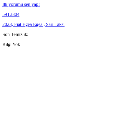
İlk yorumu sen yap!
59T3804
2023, Fiat Egea Egea , Sarı Taksi
Son Temizlik:
Bilgi Yok