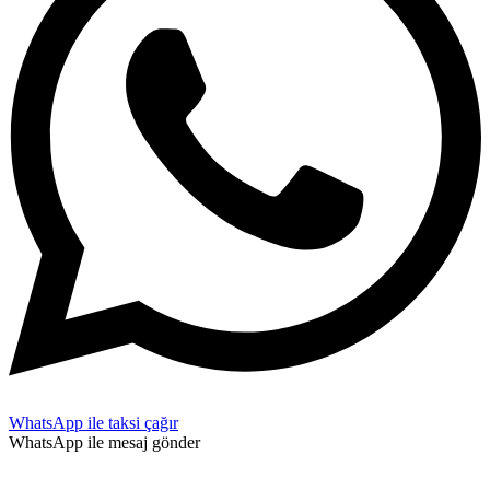
WhatsApp ile taksi çağır
WhatsApp ile mesaj gönder