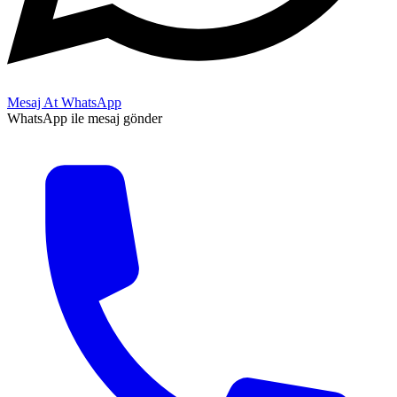
Mesaj At
WhatsApp
WhatsApp ile mesaj gönder