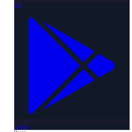
iOS
Android