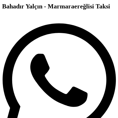
Bahadır Yalçın - Marmaraereğlisi Taksi