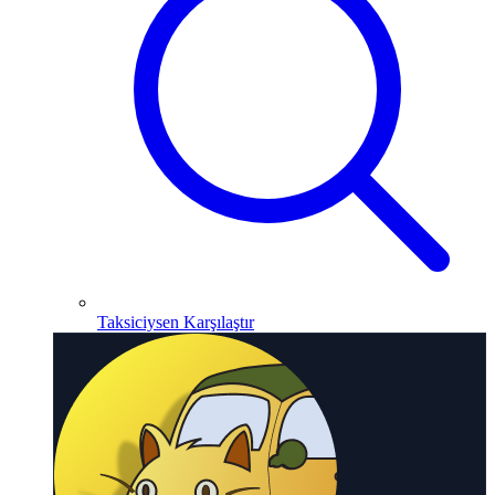
Taksiciysen Karşılaştır