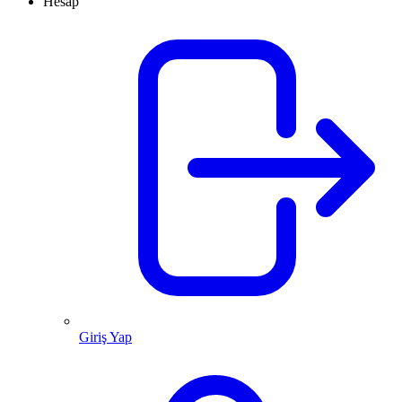
Hesap
Giriş Yap