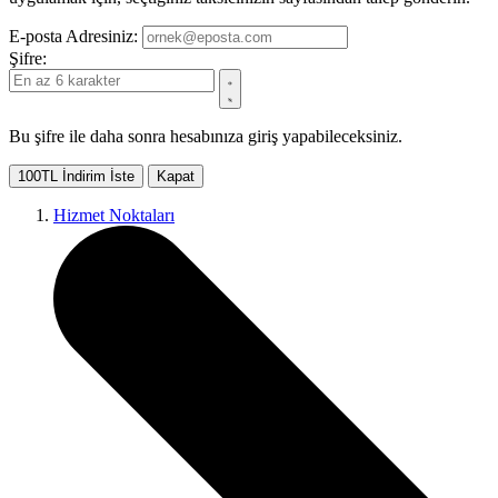
E-posta Adresiniz:
Şifre:
Bu şifre ile daha sonra hesabınıza giriş yapabileceksiniz.
100TL İndirim İste
Kapat
Hizmet Noktaları