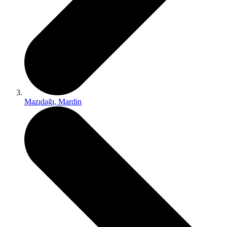
Mazıdağı, Mardin