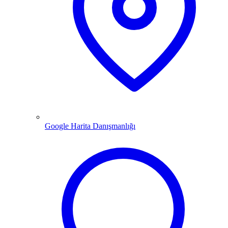
Google Harita Danışmanlığı