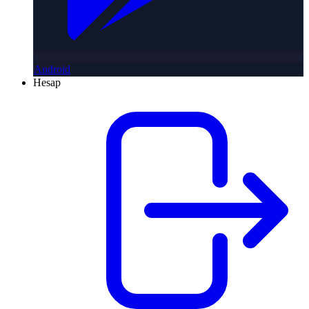
Android
Hesap