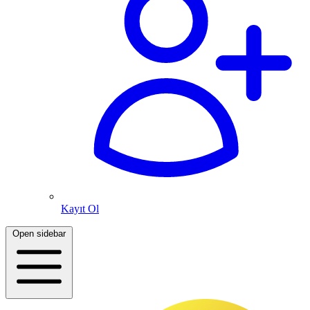
Kayıt Ol
Open sidebar