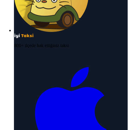
iyi
Taksi
800+ ilçede hak ettiğiniz taksi