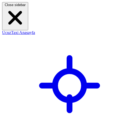
Close sidebar
UcuzTaxi Anasayfa