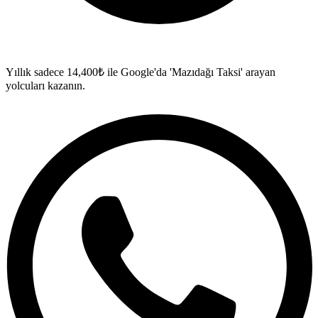
Yıllık sadece 14,400₺ ile Google'da 'Mazıdağı Taksi' arayan
yolcuları kazanın.