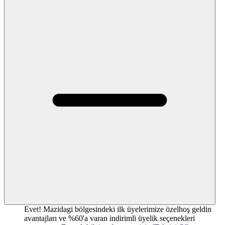
Evet! Mazidagi bölgesindeki ilk üyelerimize özelhoş geldin
avantajları ve %60'a varan indirimli üyelik seçenekleri