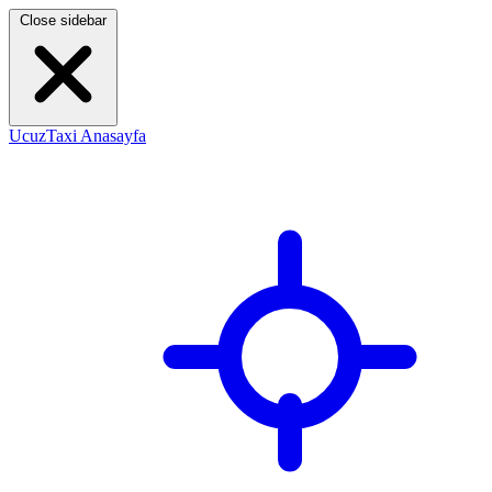
Close sidebar
UcuzTaxi Anasayfa