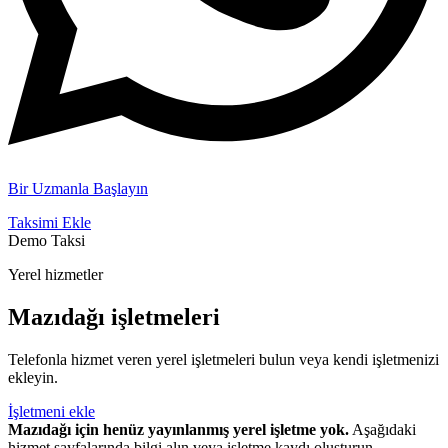
Bir Uzmanla Başlayın
Taksimi Ekle
Demo Taksi
Yerel hizmetler
Mazıdağı işletmeleri
Telefonla hizmet veren yerel işletmeleri bulun veya kendi işletmenizi
ekleyin.
İşletmeni ekle
Mazıdağı için henüz yayınlanmış yerel işletme yok.
Aşağıdaki
hizmet sayfalarında bilgi alın veya işletme kaydı oluşturun.