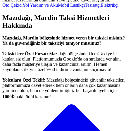
Oto Çekici
Yol Yardım ve Akü
Mobil Lastikçi
Tesisatçı
Elektrikçi
Mazıdağı, Mardin Taksi Hizmetleri
Hakkında
Mazıdağı, Mardin bölgesinde hizmet veren bir taksici misiniz?
Ya da güvendiğiniz bir taksiciyi tanıyor musunuz?
Taksicilere Özel Fırsat:
Mazıdağı bölgesinde UcuzTaxi'ye ilk
katılan siz olun! Platformumuzla Google'da ön sıralarda yer alın,
daha fazla müşteriye ulaşın ve kazancınızı artırın. Hemen
kaydolarak ilk yıla özel %60 indirim avantajını kaçırmayın!
Yolculara Özel Teklif:
Mazıdağı bölgesindeki güvenilir taksicileri
platformumuza davet ederek hem onların daha çok kazanmasına
yardımcı olun, hem de yönlendirdiğiniz her başarılı üyelik için
1000₺
nakit ödül kazanın!