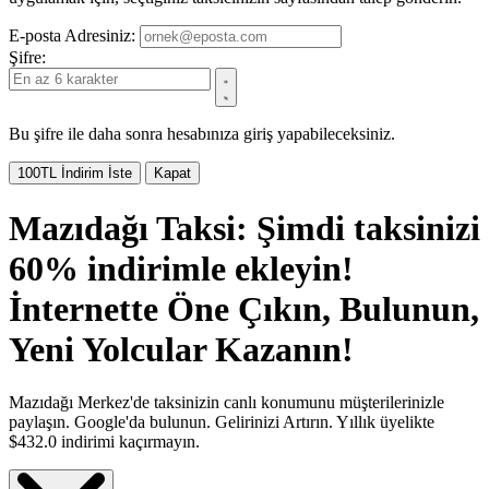
E-posta Adresiniz:
Şifre:
Bu şifre ile daha sonra hesabınıza giriş yapabileceksiniz.
100TL İndirim İste
Kapat
Mazıdağı Taksi: Şimdi taksinizi
60% indirimle ekleyin!
İnternette Öne Çıkın, Bulunun,
Yeni Yolcular Kazanın!
Mazıdağı Merkez'de taksinizin canlı konumunu müşterilerinizle
paylaşın. Google'da bulunun. Gelirinizi Artırın.
Yıllık üyelikte
$432.0 indirimi kaçırmayın.