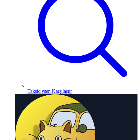
Taksiciysen Karşılaştır