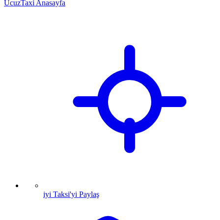
UcuzTaxi Anasayfa
iyi Taksi'yi Paylaş