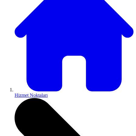
Hizmet Noktaları