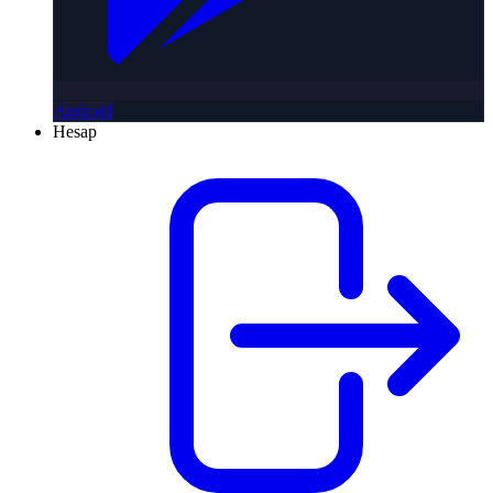
Android
Hesap