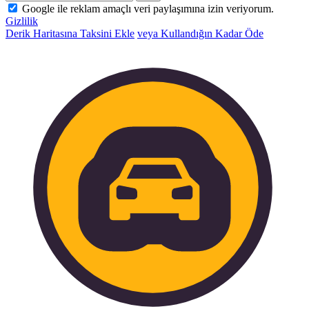
Google ile reklam amaçlı veri paylaşımına izin veriyorum.
Gizlilik
Derik Haritasına Taksini Ekle
veya Kullandığın Kadar Öde