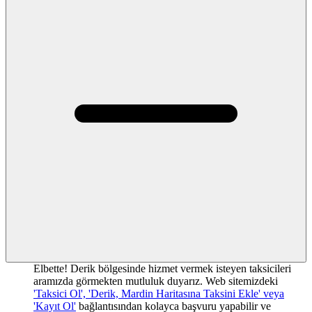
Elbette! Derik bölgesinde hizmet vermek isteyen taksicileri
aramızda görmekten mutluluk duyarız. Web sitemizdeki
'Taksici Ol', 'Derik, Mardin Haritasına Taksini Ekle' veya
'Kayıt Ol'
bağlantısından kolayca başvuru yapabilir ve