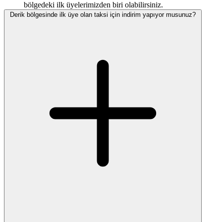
bölgedeki ilk üyelerimizden biri olabilirsiniz.
Derik bölgesinde ilk üye olan taksi için indirim yapıyor musunuz?