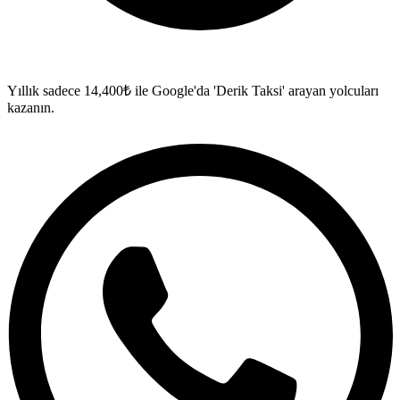
Yıllık sadece 14,400₺ ile Google'da 'Derik Taksi' arayan yolcuları
kazanın.