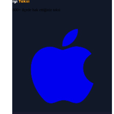
iyi
Taksi
800+ ilçede hak ettiğiniz taksi