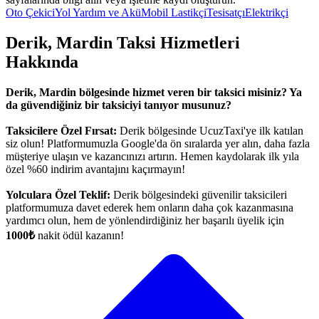
Oto Çekici
Yol Yardım ve Akü
Mobil Lastikçi
Tesisatçı
Elektrikçi
Derik, Mardin Taksi Hizmetleri
Hakkında
Derik, Mardin bölgesinde hizmet veren bir taksici misiniz? Ya
da güvendiğiniz bir taksiciyi tanıyor musunuz?
Taksicilere Özel Fırsat:
Derik bölgesinde UcuzTaxi'ye ilk katılan
siz olun! Platformumuzla Google'da ön sıralarda yer alın, daha fazla
müşteriye ulaşın ve kazancınızı artırın. Hemen kaydolarak ilk yıla
özel %60 indirim avantajını kaçırmayın!
Yolculara Özel Teklif:
Derik bölgesindeki güvenilir taksicileri
platformumuza davet ederek hem onların daha çok kazanmasına
yardımcı olun, hem de yönlendirdiğiniz her başarılı üyelik için
1000₺
nakit ödül kazanın!