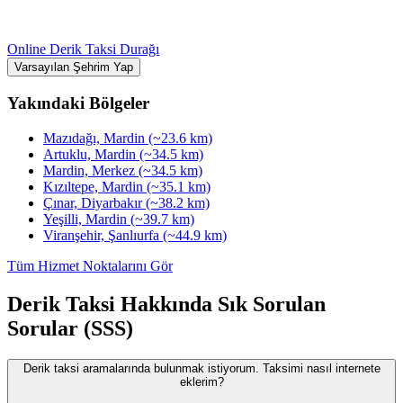
Online Derik Taksi Durağı
Varsayılan Şehrim Yap
Yakındaki Bölgeler
Mazıdağı, Mardin
(~23.6 km)
Artuklu, Mardin
(~34.5 km)
Mardin, Merkez
(~34.5 km)
Kızıltepe, Mardin
(~35.1 km)
Çınar, Diyarbakır
(~38.2 km)
Yeşilli, Mardin
(~39.7 km)
Viranşehir, Şanlıurfa
(~44.9 km)
Tüm Hizmet Noktalarını Gör
Derik Taksi Hakkında Sık Sorulan
Sorular (SSS)
Derik taksi aramalarında bulunmak istiyorum. Taksimi nasıl internete
eklerim?