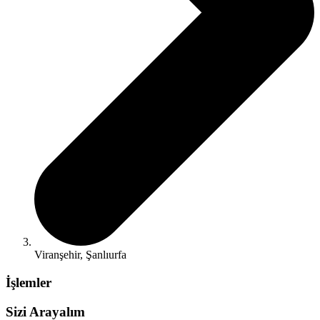
Viranşehir, Şanlıurfa
İşlemler
Sizi Arayalım