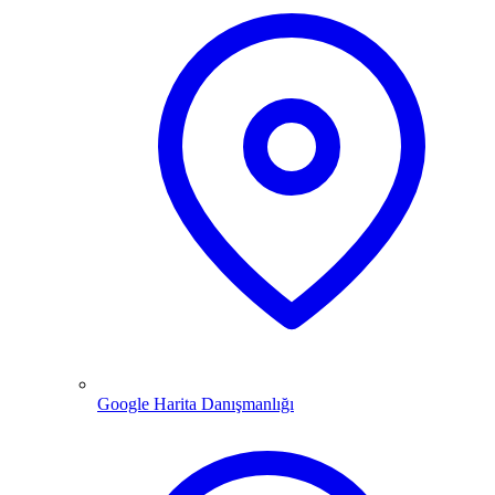
Google Harita Danışmanlığı