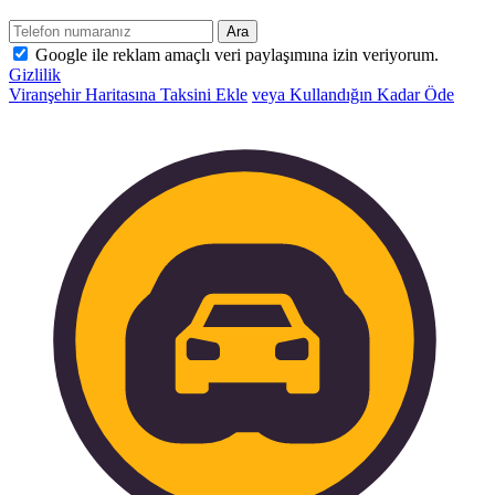
Ara
Google ile reklam amaçlı veri paylaşımına izin veriyorum.
Gizlilik
Viranşehir Haritasına Taksini Ekle
veya Kullandığın Kadar Öde