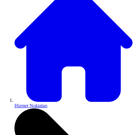
Hizmet Noktaları