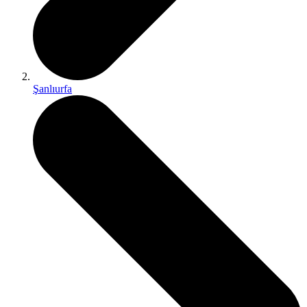
Şanlıurfa