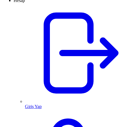
Hesap
Giriş Yap