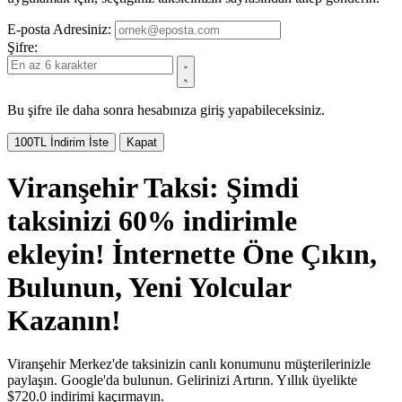
E-posta Adresiniz:
Şifre:
Bu şifre ile daha sonra hesabınıza giriş yapabileceksiniz.
100TL İndirim İste
Kapat
Viranşehir Taksi: Şimdi
taksinizi
60% indirimle
ekleyin!
İnternette Öne Çıkın,
Bulunun, Yeni Yolcular
Kazanın!
Viranşehir Merkez'de taksinizin canlı konumunu müşterilerinizle
paylaşın. Google'da bulunun. Gelirinizi Artırın.
Yıllık üyelikte
$720.0 indirimi kaçırmayın.