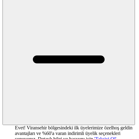
Evet! Viransehir bölgesindeki ilk üyelerimize özelhoş geldin
avantajları ve %60'a varan indirimli üyelik seçenekleri
sunuyoruz. Detaylı bilgi ve başvuru için
'Taksici Ol',