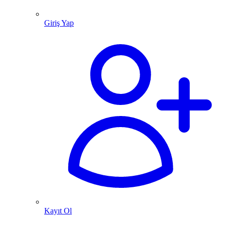
Giriş Yap
Kayıt Ol