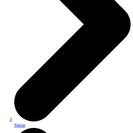
Sinop