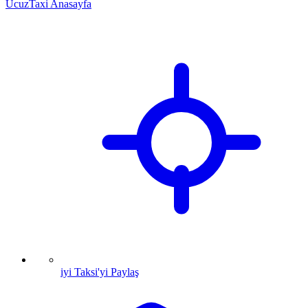
UcuzTaxi Anasayfa
iyi Taksi'yi Paylaş