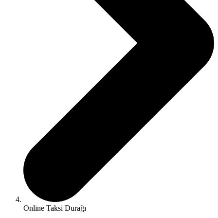
Online Taksi Durağı