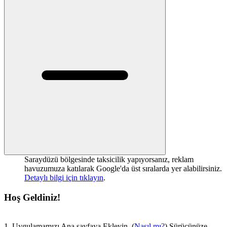
Saraydüzü bölgesinde taksicilik yapıyorsanız, reklam
havuzumuza katılarak Google'da üst sıralarda yer alabilirsiniz.
Detaylı bilgi için tıklayın
.
Hoş Geldiniz!
1. Uygulamamızı Ana sayfaya Ekleyin. (
Nasıl mı?
) Sürücünüze