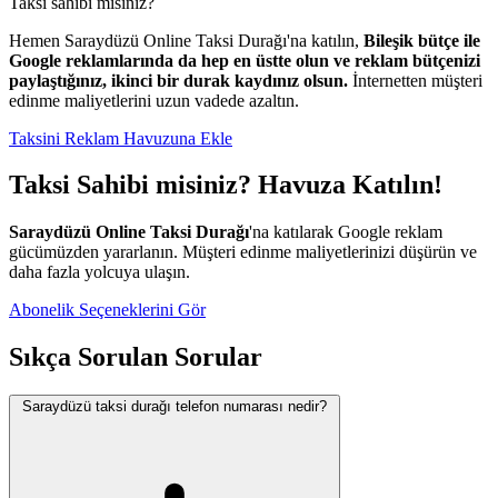
Taksi sahibi misiniz?
Hemen Saraydüzü Online Taksi Durağı'na katılın,
Bileşik bütçe ile
Google reklamlarında da hep en üstte olun ve reklam bütçenizi
paylaştığınız, ikinci bir durak kaydınız olsun.
İnternetten müşteri
edinme maliyetlerini uzun vadede azaltın.
Taksini Reklam Havuzuna Ekle
Taksi Sahibi misiniz? Havuza Katılın!
Saraydüzü Online Taksi Durağı
'na katılarak Google reklam
gücümüzden yararlanın. Müşteri edinme maliyetlerinizi düşürün ve
daha fazla yolcuya ulaşın.
Abonelik Seçeneklerini Gör
Sıkça Sorulan Sorular
Saraydüzü taksi durağı telefon numarası nedir?