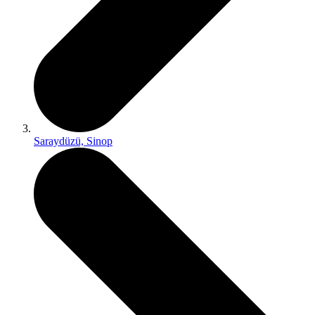
Saraydüzü, Sinop