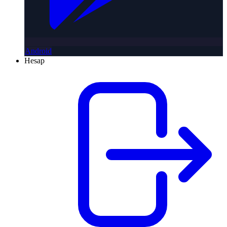
Android
Hesap