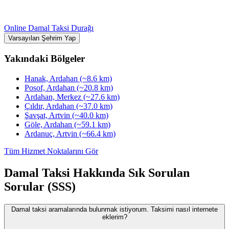
Online Damal Taksi Durağı
Varsayılan Şehrim Yap
Yakındaki Bölgeler
Hanak, Ardahan
(~8.6 km)
Posof, Ardahan
(~20.8 km)
Ardahan, Merkez
(~27.6 km)
Çıldır, Ardahan
(~37.0 km)
Şavşat, Artvin
(~40.0 km)
Göle, Ardahan
(~59.1 km)
Ardanuç, Artvin
(~66.4 km)
Tüm Hizmet Noktalarını Gör
Damal Taksi Hakkında Sık Sorulan
Sorular (SSS)
Damal taksi aramalarında bulunmak istiyorum. Taksimi nasıl internete
eklerim?