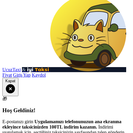
iyi
Taksi
UcuzTaxi
&
Fiyat
Giriş Yap
Kaydol
Kapat
🎁
Hoş Geldiniz!
E-postanızı girin
Uygulamamızı telefonunuzun ana ekranına
ekleyince taksicinizden 100TL indirim kazanın.
İndirimi
uygulamak için, seçtiğiniz taksicinizin sayfasından talep gönderin.