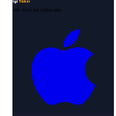
iyi
Taksi
800+ ilçede hak ettiğiniz taksi