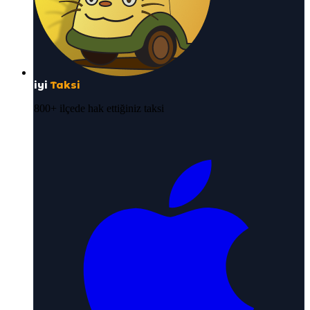
iyi
Taksi
800+ ilçede hak ettiğiniz taksi