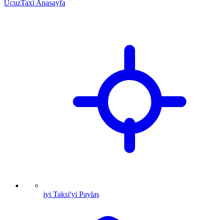
UcuzTaxi Anasayfa
iyi Taksi'yi Paylaş