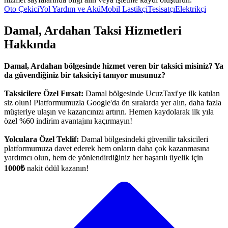
Oto Çekici
Yol Yardım ve Akü
Mobil Lastikçi
Tesisatçı
Elektrikçi
Damal, Ardahan Taksi Hizmetleri
Hakkında
Damal, Ardahan bölgesinde hizmet veren bir taksici misiniz? Ya
da güvendiğiniz bir taksiciyi tanıyor musunuz?
Taksicilere Özel Fırsat:
Damal bölgesinde UcuzTaxi'ye ilk katılan
siz olun! Platformumuzla Google'da ön sıralarda yer alın, daha fazla
müşteriye ulaşın ve kazancınızı artırın. Hemen kaydolarak ilk yıla
özel %60 indirim avantajını kaçırmayın!
Yolculara Özel Teklif:
Damal bölgesindeki güvenilir taksicileri
platformumuza davet ederek hem onların daha çok kazanmasına
yardımcı olun, hem de yönlendirdiğiniz her başarılı üyelik için
1000₺
nakit ödül kazanın!