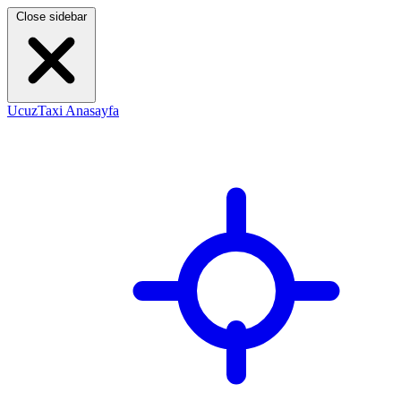
Close sidebar
UcuzTaxi Anasayfa