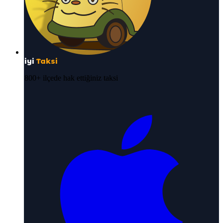
iyi
Taksi
800+ ilçede hak ettiğiniz taksi