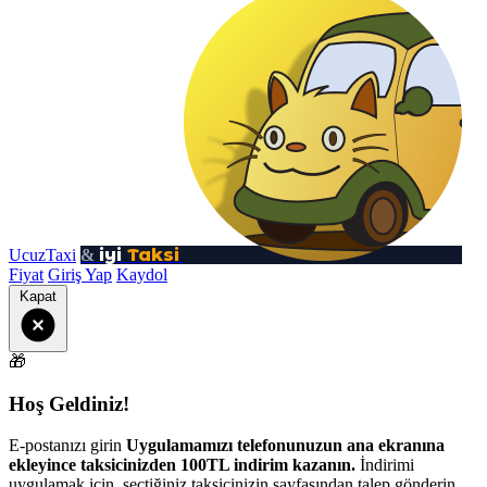
iyi
Taksi
UcuzTaxi
&
Fiyat
Giriş Yap
Kaydol
Kapat
🎁
Hoş Geldiniz!
E-postanızı girin
Uygulamamızı telefonunuzun ana ekranına
ekleyince taksicinizden 100TL indirim kazanın.
İndirimi
uygulamak için, seçtiğiniz taksicinizin sayfasından talep gönderin.