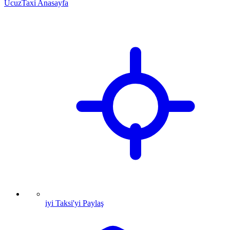
UcuzTaxi Anasayfa
iyi Taksi'yi Paylaş