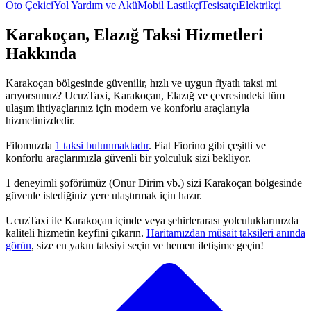
Oto Çekici
Yol Yardım ve Akü
Mobil Lastikçi
Tesisatçı
Elektrikçi
Karakoçan, Elazığ Taksi Hizmetleri
Hakkında
Karakoçan bölgesinde güvenilir, hızlı ve uygun fiyatlı taksi mi
arıyorsunuz? UcuzTaxi, Karakoçan, Elazığ ve çevresindeki tüm
ulaşım ihtiyaçlarınız için modern ve konforlu araçlarıyla
hizmetinizdedir.
Filomuzda
1 taksi bulunmaktadır
. Fiat Fiorino gibi çeşitli ve
konforlu araçlarımızla güvenli bir yolculuk sizi bekliyor.
1 deneyimli şoförümüz (Onur Dirim vb.) sizi Karakoçan bölgesinde
güvenle istediğiniz yere ulaştırmak için hazır.
UcuzTaxi ile Karakoçan içinde veya şehirlerarası yolculuklarınızda
kaliteli hizmetin keyfini çıkarın.
Haritamızdan müsait taksileri anında
görün
, size en yakın taksiyi seçin ve hemen iletişime geçin!