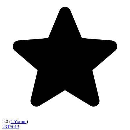
5.0 (
1 Yorum
)
23T5013