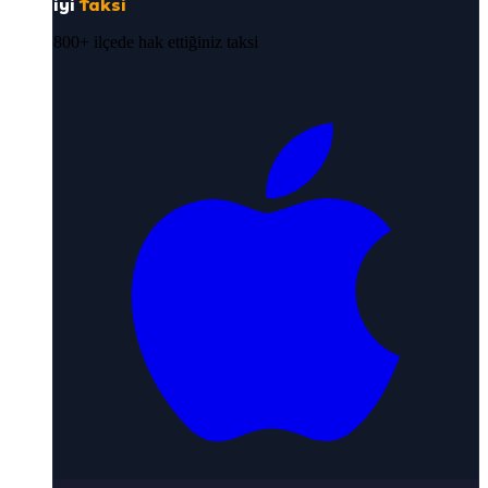
iyi
Taksi
800+ ilçede hak ettiğiniz taksi