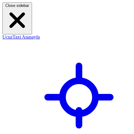
Close sidebar
UcuzTaxi Anasayfa