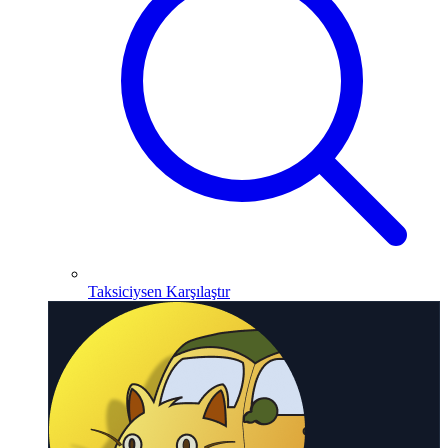
Taksiciysen Karşılaştır