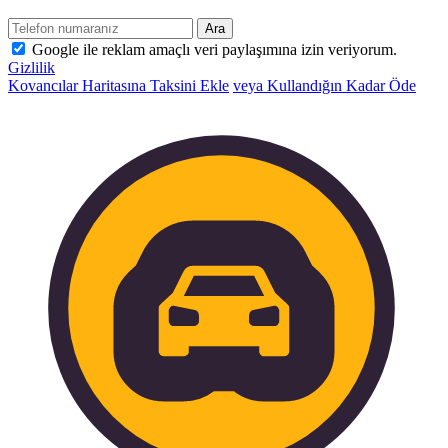
Ara
Google ile reklam amaçlı veri paylaşımına izin veriyorum.
Gizlilik
Kovancılar Haritasına Taksini Ekle
veya Kullandığın Kadar Öde