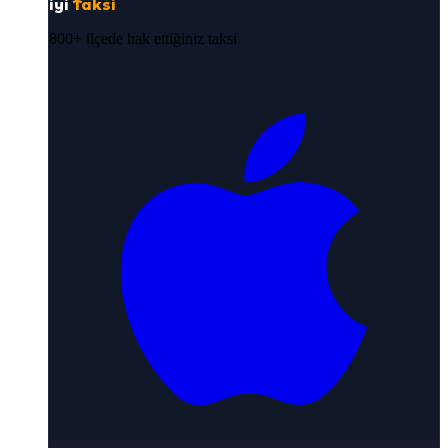
iyi
Taksi
800+ ilçede hak ettiğiniz taksi