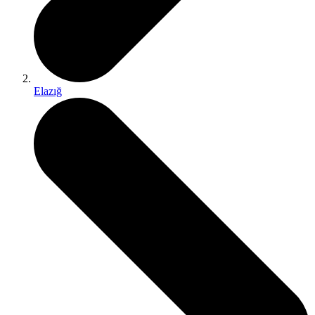
Elazığ