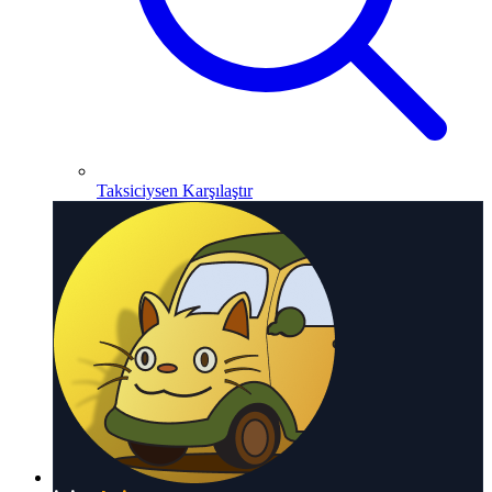
Taksiciysen Karşılaştır