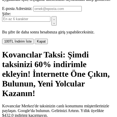
E-posta Adresiniz:
Şifre:
Bu şifre ile daha sonra hesabınıza giriş yapabileceksiniz.
100TL İndirim İste
Kapat
Kovancılar Taksi: Şimdi
taksinizi
60% indirimle
ekleyin!
İnternette Öne Çıkın,
Bulunun, Yeni Yolcular
Kazanın!
Kovancılar Merkez'de taksinizin canlı konumunu müşterilerinizle
paylaşın. Google'da bulunun. Gelirinizi Artırın.
Yıllık üyelikte
$432.0 indirimi kaçırmayın.