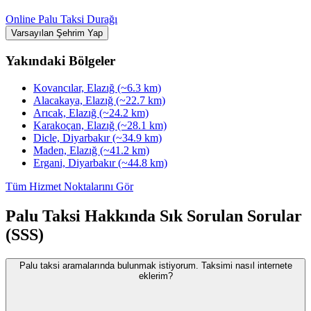
Online Palu Taksi Durağı
Varsayılan Şehrim Yap
Yakındaki Bölgeler
Kovancılar, Elazığ
(~6.3 km)
Alacakaya, Elazığ
(~22.7 km)
Arıcak, Elazığ
(~24.2 km)
Karakoçan, Elazığ
(~28.1 km)
Dicle, Diyarbakır
(~34.9 km)
Maden, Elazığ
(~41.2 km)
Ergani, Diyarbakır
(~44.8 km)
Tüm Hizmet Noktalarını Gör
Palu Taksi Hakkında Sık Sorulan Sorular
(SSS)
Palu taksi aramalarında bulunmak istiyorum. Taksimi nasıl internete
eklerim?