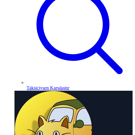
Taksiciysen Karşılaştır