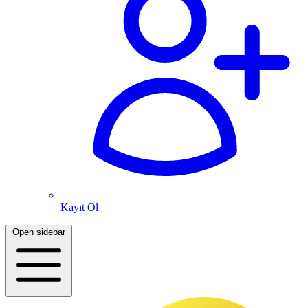
Kayıt Ol
Open sidebar