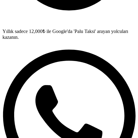
Yıllık sadece 12,000₺ ile Google'da 'Palu Taksi' arayan yolcuları
kazanın.