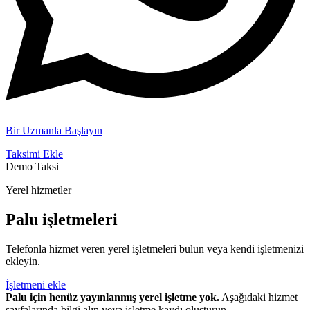
Bir Uzmanla Başlayın
Taksimi Ekle
Demo Taksi
Yerel hizmetler
Palu işletmeleri
Telefonla hizmet veren yerel işletmeleri bulun veya kendi işletmenizi
ekleyin.
İşletmeni ekle
Palu için henüz yayınlanmış yerel işletme yok.
Aşağıdaki hizmet
sayfalarında bilgi alın veya işletme kaydı oluşturun.