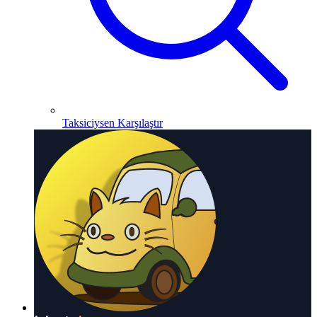
Taksiciysen Karşılaştır