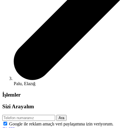
Palu, Elazığ
İşlemler
Sizi Arayalım
Ara
Google ile reklam amaçlı veri paylaşımına izin veriyorum.