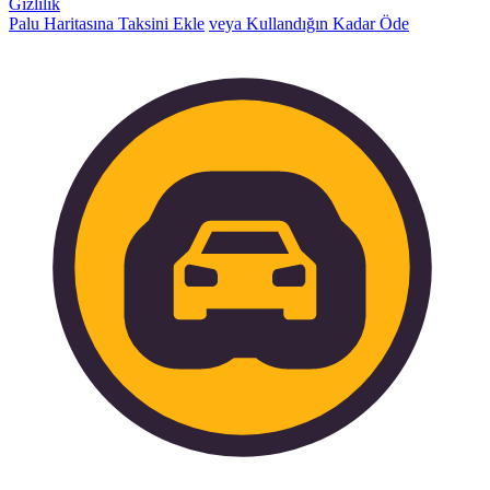
Gizlilik
Palu Haritasına Taksini Ekle
veya Kullandığın Kadar Öde