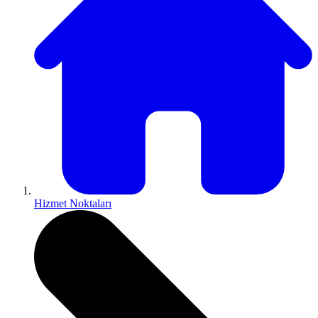
Hizmet Noktaları