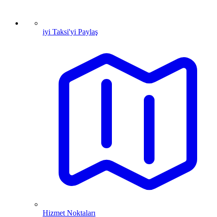
iyi Taksi'yi Paylaş
Hizmet Noktaları