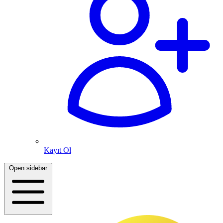
Kayıt Ol
Open sidebar