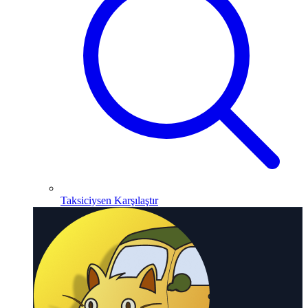
Taksiciysen Karşılaştır