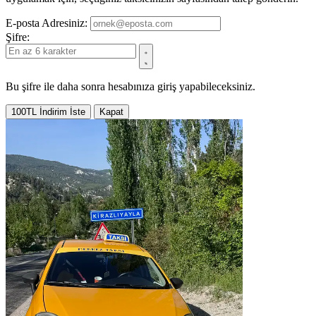
E-posta Adresiniz:
Şifre:
Bu şifre ile daha sonra hesabınıza giriş yapabileceksiniz.
100TL İndirim İste
Kapat