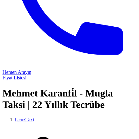
Hemen Arayın
Fiyat Listesi
Mehmet Karanfi̇l - Mugla
Taksi | 22 Yıllık Tecrübe
UcuzTaxi