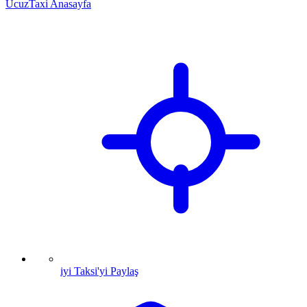
UcuzTaxi Anasayfa
iyi Taksi'yi Paylaş