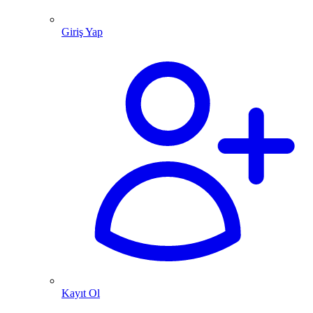
Giriş Yap
Kayıt Ol