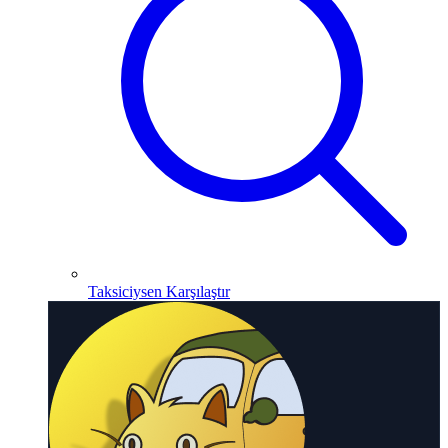
Taksiciysen Karşılaştır