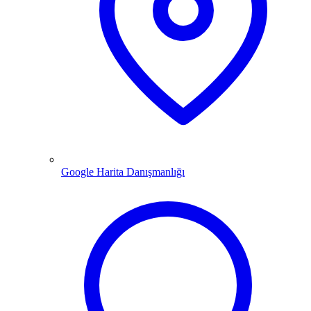
Google Harita Danışmanlığı