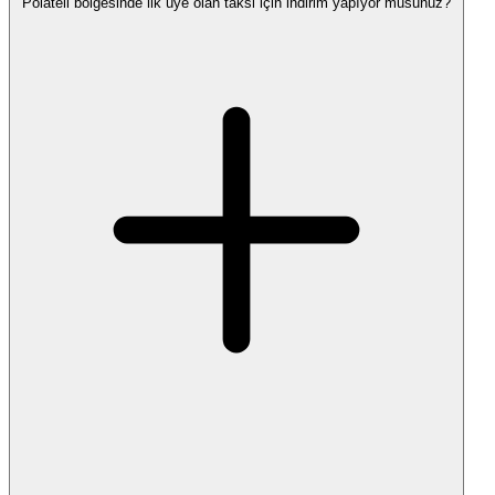
Polateli bölgesinde ilk üye olan taksi için indirim yapıyor musunuz?