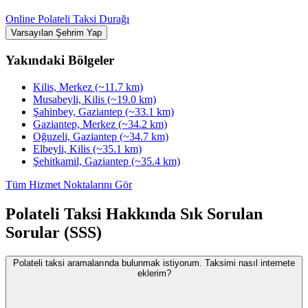
Online Polateli Taksi Durağı
Varsayılan Şehrim Yap
Yakındaki Bölgeler
Kilis, Merkez
(~11.7 km)
Musabeyli, Kilis
(~19.0 km)
Şahinbey, Gaziantep
(~33.1 km)
Gaziantep, Merkez
(~34.2 km)
Oğuzeli, Gaziantep
(~34.7 km)
Elbeyli, Kilis
(~35.1 km)
Şehitkamil, Gaziantep
(~35.4 km)
Tüm Hizmet Noktalarını Gör
Polateli Taksi Hakkında Sık Sorulan
Sorular (SSS)
Polateli taksi aramalarında bulunmak istiyorum. Taksimi nasıl internete
eklerim?