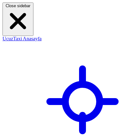
Close sidebar
UcuzTaxi Anasayfa