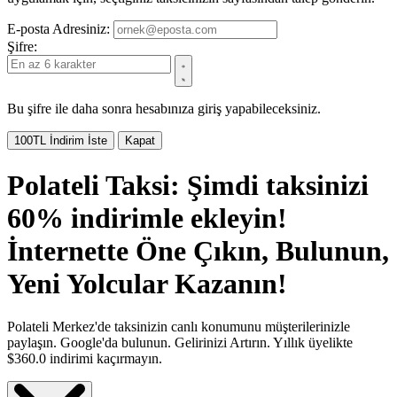
E-posta Adresiniz:
Şifre:
Bu şifre ile daha sonra hesabınıza giriş yapabileceksiniz.
100TL İndirim İste
Kapat
Polateli Taksi: Şimdi taksinizi
60% indirimle ekleyin!
İnternette Öne Çıkın, Bulunun,
Yeni Yolcular Kazanın!
Polateli Merkez'de taksinizin canlı konumunu müşterilerinizle
paylaşın. Google'da bulunun. Gelirinizi Artırın.
Yıllık üyelikte
$360.0 indirimi kaçırmayın.