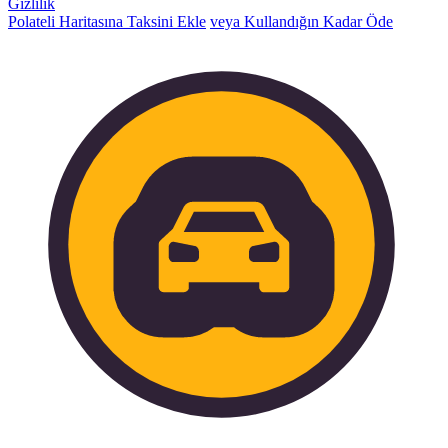
Gizlilik
Polateli Haritasına Taksini Ekle
veya Kullandığın Kadar Öde