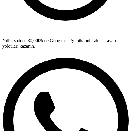
Yıllık sadece 30,000₺ ile Google'da 'Şehitkamil Taksi' arayan
yolcuları kazanın.