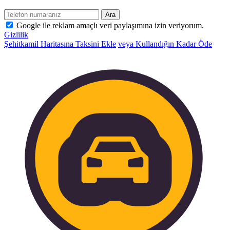
Ara
Google ile reklam amaçlı veri paylaşımına izin veriyorum.
Gizlilik
Şehitkamil Haritasına Taksini Ekle
veya Kullandığın Kadar Öde