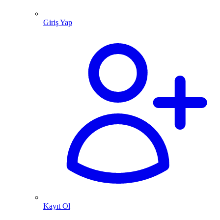
Giriş Yap
Kayıt Ol