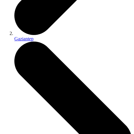
Gaziantep