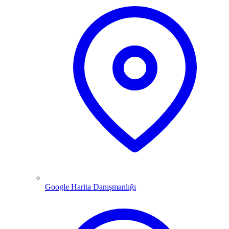
Google Harita Danışmanlığı