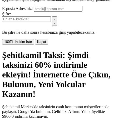
E-posta Adresiniz:
Şifre:
Bu şifre ile daha sonra hesabınıza giriş yapabileceksiniz.
100TL İndirim İste
Kapat
Şehitkamil Taksi: Şimdi
taksinizi
60% indirimle
ekleyin!
İnternette Öne Çıkın,
Bulunun, Yeni Yolcular
Kazanın!
Şehitkamil Merkez'de taksinizin canlı konumunu müşterilerinizle
paylaşın. Google'da bulunun. Gelirinizi Artırın.
Yıllık üyelikte
$900.0 indirimi kaçırmayın.