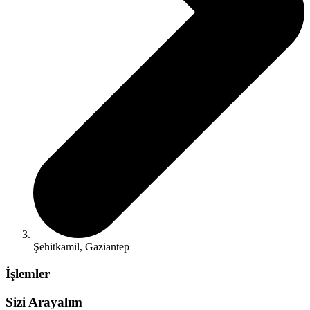
Şehitkamil, Gaziantep
İşlemler
Sizi Arayalım