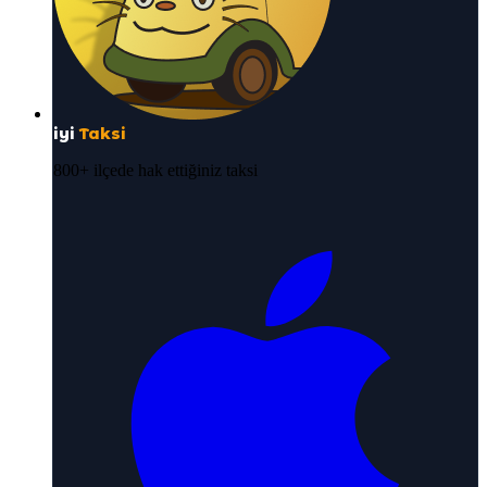
iyi
Taksi
800+ ilçede hak ettiğiniz taksi