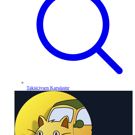
Taksiciysen Karşılaştır