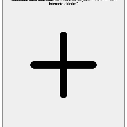
internete eklerim?