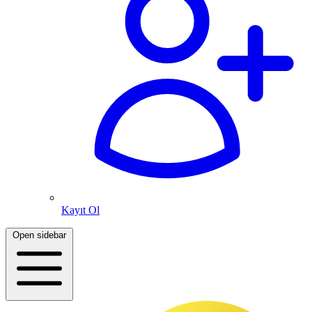
Kayıt Ol
Open sidebar