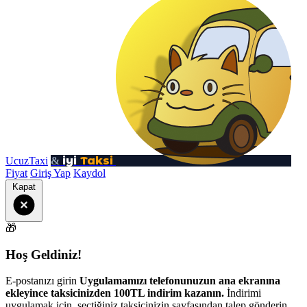
iyi
Taksi
UcuzTaxi
&
Fiyat
Giriş Yap
Kaydol
Kapat
🎁
Hoş Geldiniz!
E-postanızı girin
Uygulamamızı telefonunuzun ana ekranına
ekleyince taksicinizden 100TL indirim kazanın.
İndirimi
uygulamak için, seçtiğiniz taksicinizin sayfasından talep gönderin.