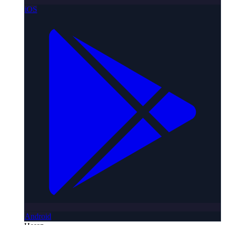
iOS
Android