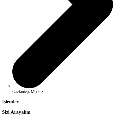
Gaziantep, Merkez
İşlemler
Sizi Arayalım