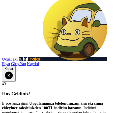
iyi
Taksi
UcuzTaxi
&
Fiyat
Giriş Yap
Kaydol
Kapat
🎁
Hoş Geldiniz!
E-postanızı girin
Uygulamamızı telefonunuzun ana ekranına
ekleyince taksicinizden 100TL indirim kazanın.
İndirimi
uygulamak için, seçtiğiniz taksicinizin sayfasından talep gönderin.