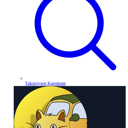
Taksiciysen Karşılaştır