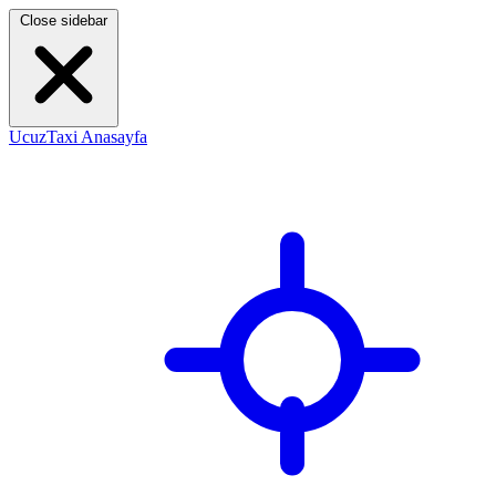
Close sidebar
UcuzTaxi Anasayfa