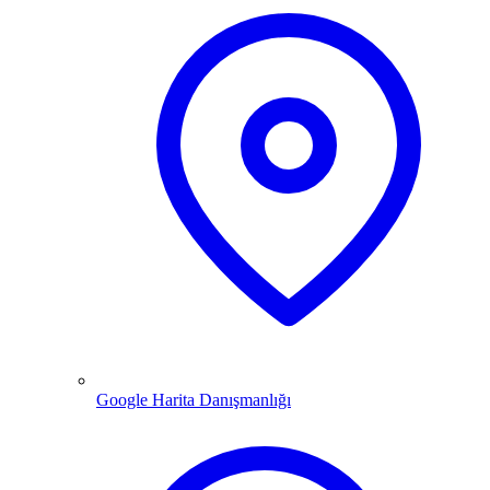
Google Harita Danışmanlığı