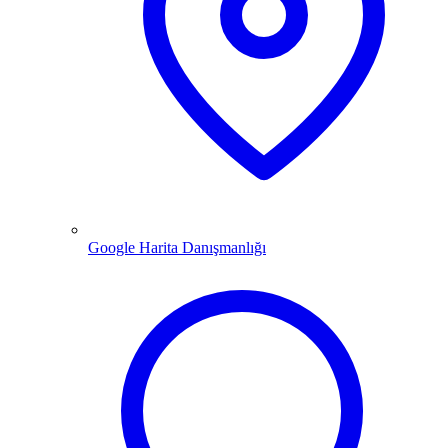
Google Harita Danışmanlığı