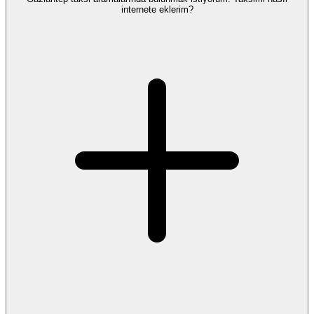
internete eklerim?